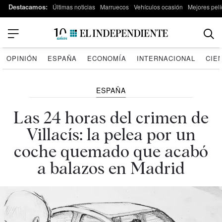
Destacamos:
Últimas noticias
Marruecos
Vehículos ocasión
Mejores pelí
OPINIÓN
ESPAÑA
ECONOMÍA
INTERNACIONAL
CIE
ESPAÑA
Las 24 horas del crimen de
Villacís: la pelea por un
coche quemado que acabó
a balazos en Madrid