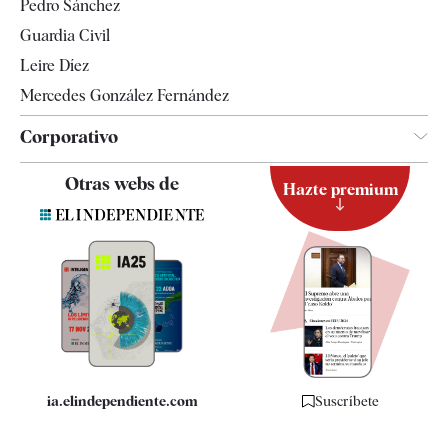
Pedro Sánchez
Tendencias
Guardia Civil
Leire Díez
Mercedes González Fernández
Corporativo
Contacto
Otras webs de
Hazte premium
Suscripción
Newsletter
Apps
Quiénes somos
Especificaciones
ia.elindependiente.com
Suscríbete