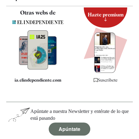
Contacto
Otras webs de
Hazte premium
Suscripción
Newsletter
Apps
Quiénes somos
Especificaciones
ia.elindependiente.com
Suscríbete
Apúntate a nuestra Newsletter y entérate de lo que
está pasando
Apúntate