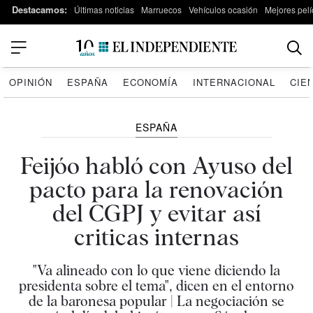
Destacamos:
Últimas noticias
Marruecos
Vehículos ocasión
Mejores pelí
OPINIÓN
ESPAÑA
ECONOMÍA
INTERNACIONAL
CIE
ESPAÑA
Feijóo habló con Ayuso del
pacto para la renovación
del CGPJ y evitar así
criticas internas
"Va alineado con lo que viene diciendo la
presidenta sobre el tema", dicen en el entorno
de la baronesa popular | La negociación se