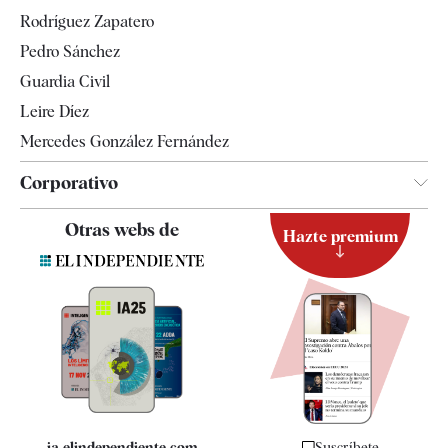
Gente
Rodríguez Zapatero
Televisión
Pedro Sánchez
Tendencias
Guardia Civil
Leire Díez
Mercedes González Fernández
Corporativo
Contacto
Otras webs de
Hazte premium
Suscripción
Newsletter
Apps
Quiénes somos
Especificaciones
ia.elindependiente.com
Suscríbete