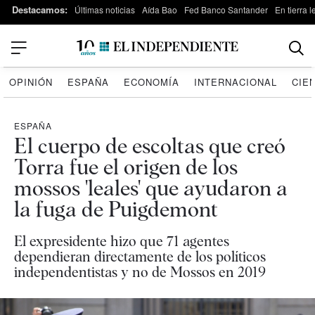
Destacamos:
Últimas noticias
Aída Bao
Fed Banco Santander
En tierra 
OPINIÓN
ESPAÑA
ECONOMÍA
INTERNACIONAL
CIE
ESPAÑA
El cuerpo de escoltas que creó
Torra fue el origen de los
mossos 'leales' que ayudaron a
la fuga de Puigdemont
El expresidente hizo que 71 agentes
dependieran directamente de los políticos
independentistas y no de Mossos en 2019