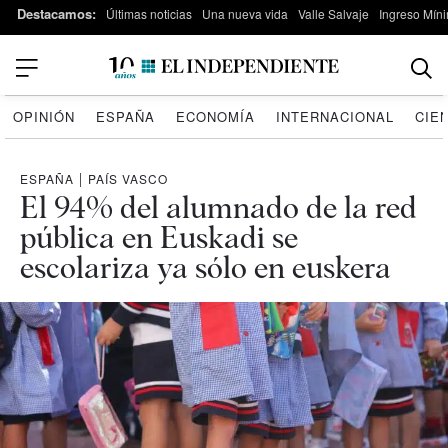
Destacamos:
Últimas noticias
Una nueva vida
Valle Salvaje
Ingreso Míni
OPINIÓN
ESPAÑA
ECONOMÍA
INTERNACIONAL
CIE
ESPAÑA
|
PAÍS VASCO
El 94% del alumnado de la red
pública en Euskadi se
escolariza ya sólo en euskera