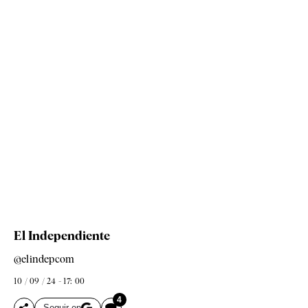
El Independiente
@elindepcom
10 / 09 / 24 - 17: 00
4
Seguir en