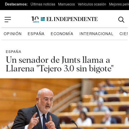
Destacamos:
Últimas noticias
Marruecos
Vehículos ocasión
Mejores pelí
OPINIÓN
ESPAÑA
ECONOMÍA
INTERNACIONAL
CIE
ESPAÑA
Un senador de Junts llama a
Llarena "Tejero 3.0 sin bigote"