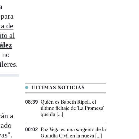
a
 para
ta de
to al
ález
l no
leres.
ÚLTIMAS NOTICIAS
Quién es Babeth Ripoll, el
08:39
último fichaje de 'La Promesa'
que da [...]
rán a
mado
Paz Vega es una sargento de la
00:02
vas".
Guardia Civil en la nueva [...]