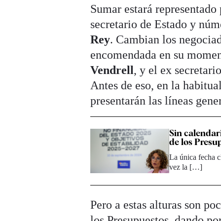
Sumar estará representado 
secretario de Estado y núm
Rey
. Cambian los negociad
encomendada en su momento
Vendrell
, y el ex secretar
Antes de eso, en la habitua
presentarán las líneas gene
Sin calendari
de los Presu
La única fecha c
vez la […]
Pero a estas alturas son po
los Presupuestos, dando po