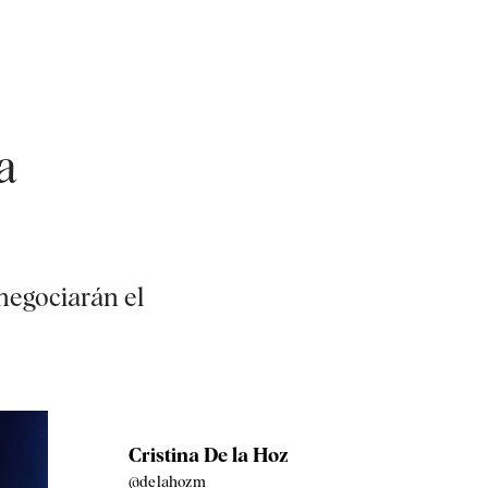
a
negociarán el
Cristina De la Hoz
@delahozm