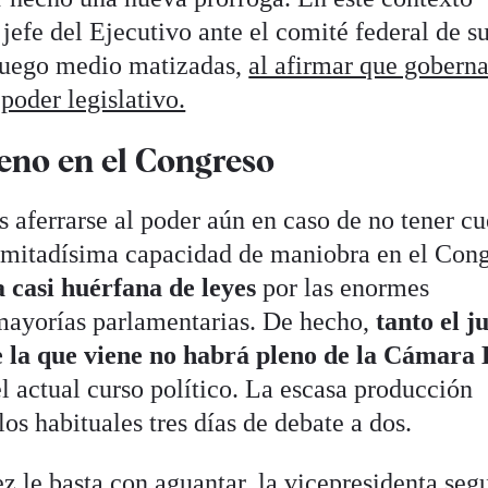
 jefe del Ejecutivo ante el comité federal de s
 luego medio matizadas,
al afirmar que goberna
 poder legislativo.
eno en el Congreso
s aferrarse al poder aún en caso de no tener c
imitadísima capacidad de maniobra en el Con
 casi huérfana de leyes
por las enormes
mayorías parlamentarias. De hecho,
tanto el j
e la que viene no habrá pleno de la Cámara 
l actual curso político. La escasa producción
los habituales tres días de debate a dos.
z le basta con aguantar, la vicepresidenta se