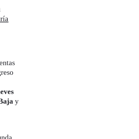
u
ría
uentas
greso
ueves
Baja
y
gunda