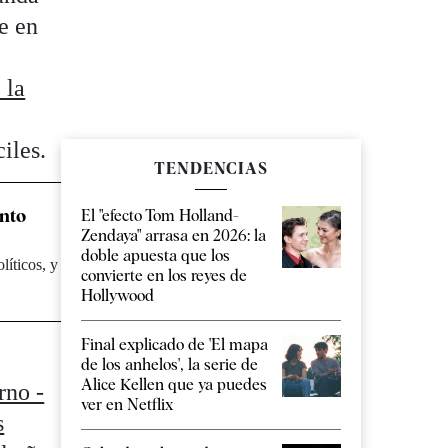
e en
 la
iles.
TENDENCIAS
anto
El "efecto Tom Holland-
Zendaya" arrasa en 2026: la
doble apuesta que los
líticos, y
convierte en los reyes de
Hollywood
Final explicado de 'El mapa
de los anhelos', la serie de
Alice Kellen que ya puedes
rno -
ver en Netflix
s