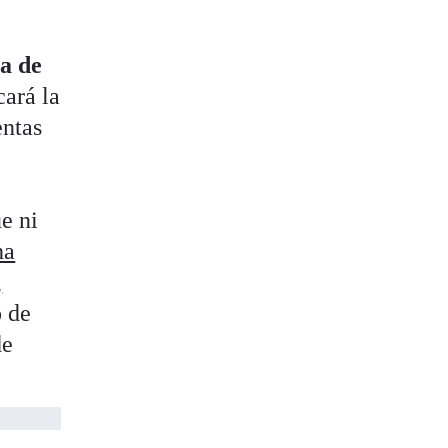
ta de
ará la
entas
e ni
ha
,
o de
de