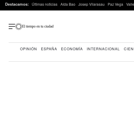
Destacamos:
Últimas noticias
Aída Bao
Josep Vilarasau
Paz Vega
Vall
El tiempo en tu ciudad
OPINIÓN
ESPAÑA
ECONOMÍA
INTERNACIONAL
CIEN