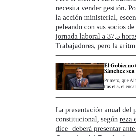
necesita vender gestión. Po
la acción ministerial, esc
peleando con sus socios d
jornada laboral a 37,5 hor
Trabajadores, pero la aritm
El Gobierno 
Sánchez sea 
Primero, que Alb
tras ella, el enc
La presentación anual del 
constitucional, según
reza 
dice- deberá presentar ant