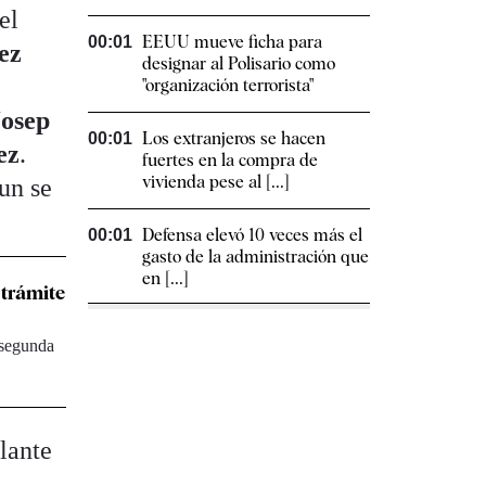
 el
EEUU mueve ficha para
00:01
ez
designar al Polisario como
"organización terrorista"
Josep
Los extranjeros se hacen
00:01
ez
.
fuertes en la compra de
vivienda pese al [...]
sun se
Defensa elevó 10 veces más el
00:01
gasto de la administración que
en [...]
 trámite
 segunda
lante