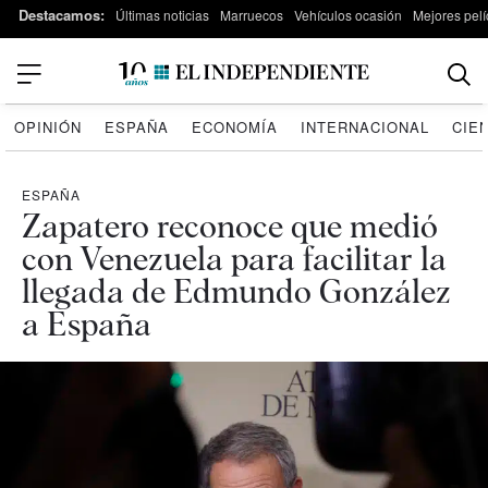
Destacamos:
Últimas noticias
Marruecos
Vehículos ocasión
Mejores pelí
OPINIÓN
ESPAÑA
ECONOMÍA
INTERNACIONAL
CIE
ESPAÑA
Zapatero reconoce que medió
con Venezuela para facilitar la
llegada de Edmundo González
a España