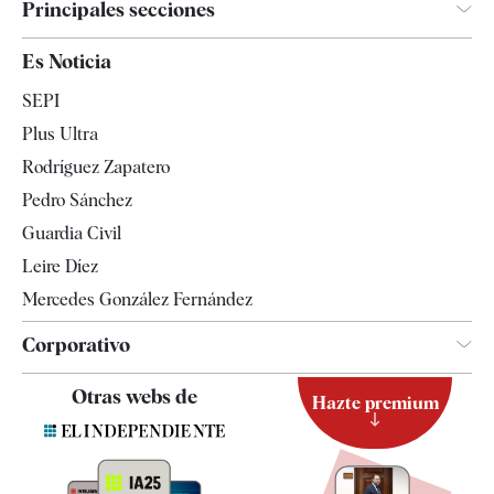
Principales secciones
España
Es Noticia
Economía
SEPI
Internacional
Plus Ultra
Gente
Rodríguez Zapatero
Televisión
Pedro Sánchez
Tendencias
Guardia Civil
Leire Díez
Mercedes González Fernández
Corporativo
Contacto
Otras webs de
Hazte premium
Suscripción
Newsletter
Apps