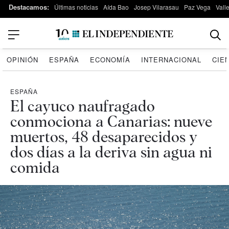
Destacamos:
Últimas noticias
Aída Bao
Josep Vilarasau
Paz Vega
Vall
OPINIÓN
ESPAÑA
ECONOMÍA
INTERNACIONAL
CIE
ESPAÑA
El cayuco naufragado
conmociona a Canarias: nueve
muertos, 48 desaparecidos y
dos días a la deriva sin agua ni
comida