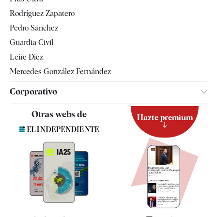
Gente
Rodríguez Zapatero
Televisión
Pedro Sánchez
Tendencias
Guardia Civil
Leire Díez
Mercedes González Fernández
Corporativo
Contacto
Otras webs de
Hazte premium
Suscripción
Newsletter
Apps
Quiénes somos
Especificaciones