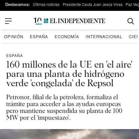
Destacamos:
Últimas noticias
Presidente Ceuta Juan Jesús Vivas
Paz Ve
OPINIÓN
ESPAÑA
ECONOMÍA
INTERNACIONAL
CIE
ESPAÑA
160 millones de la UE en 'el aire'
para una planta de hidrógeno
verde 'congelada' de Repsol
Petronor, filial de la petrolera, formaliza el
trámite para acceder a las ayudas europeas
pero mantiene suspendida su planta de 100
MW por el 'impuestazo'.