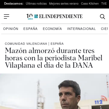
Destacamos:
Últimas noticias
Mejores series verano
Caso Kitchen
TVE
OPINIÓN
ESPAÑA
ECONOMÍA
INTERNACIONAL
CIE
COMUNIDAD VALENCIANA
|
ESPAÑA
Mazón almorzó durante tres
horas con la periodista Maribel
Vilaplana el día de la DANA