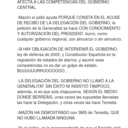
AFECTA A LAS COMPETENCIAS DEL GOBIERNO
CENTRAL.
-Mazón sí pidió ayuda PORQUE CONSTA EN EL ACUSE
DE RECIBO DE LA DELEGACIÓN DEL GOBIERNO, la
petición de la Generalitat se hace CON CONOCIMIENTO
Y AUTORIZACIÓN DEL PRESIDENT, burro, como
cualquier gobierno regional, con almuerzo o sin almuerzo.
-Sl HAY OBLIGACIÓN DE INTERVENIR EL GOBIERNO,
ley de defensa de 2005, y Constitución Española en la
regulación de estados de alarma, y asumir esas
competencias no es dar un golpe de estado,
BUUUUUURROOOOOOO…
-LA DELEGACIÓN DEL GOBIERNO NO LLAMÓ A LA
GENERALITAT SIN ÉXITO NI INSISTIÓ TAMPOCO,
además, si es que sois chapuceros, SEGÚN EL MEDIO
DONDE BERREÁIS, unas veces las supuestas llamadas
las hace la Delegación, y otras veces las hace Teresita.
-MAZÓN HA DEMOSTRADO con SMS de Teresita, QUE
NO HUBO LLAMADA NINGUNA.
-Ya el colmo, es la mamarrachada de que el Emérito está