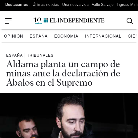
Destacamos:
Últimas noticias
Una nueva vida
Valle Salvaje
Ingreso Míni
OPINIÓN
ESPAÑA
ECONOMÍA
INTERNACIONAL
CIE
ESPAÑA
|
TRIBUNALES
Aldama planta un campo de
minas ante la declaración de
Ábalos en el Supremo