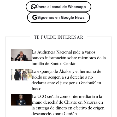
Únete al canal de Whatsapp
Síguenos en Google News
TE PUEDE INTERESAR
La Audiencia Nacional pide a varios
bancos información sobre miembros de la
familia de Santos Cerdán
La expareja de Ábalos y el hermano de
Koldo se acogen a su derecho a no
declarar ante el juez por su 'enchufe' en
Ineco
La UCO señala como intermediaria a la
'mano derecha' de Chivite en Navarra en
la entrega de dinero en efectivo de origen
desconocido para Cerdán