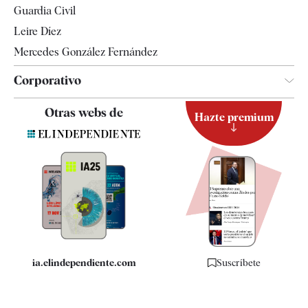
Guardia Civil
Leire Díez
Mercedes González Fernández
Corporativo
Contacto
Otras webs de
Hazte premium
Suscripción
Newsletter
Apps
Quiénes somos
Especificaciones
ia.elindependiente.com
Suscríbete