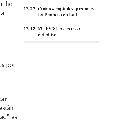
mucho
Cuántos capítulos quedan de
13:23
ra
La Promesa en La 1
Kia EV3: Un eléctrico
13:12
definitivo
os por
car
están
dad" es