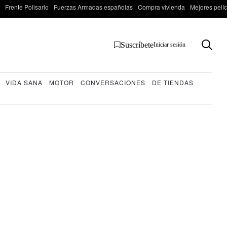
Frente Polisario
Fuerzas Armadas españolas
Compra vivienda
Mejores pelí
Suscríbete
Iniciar sesión
VIDA SANA
MOTOR
CONVERSACIONES
DE TIENDAS