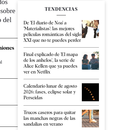
dos
TENDENCIAS
 sobre
 del
De 'El diario de Noa' a
'Materialistas': las mejores
películas románticas del siglo
XXI que no te puedes perder
niones
Final explicado de 'El mapa
de los anhelos', la serie de
al
Alice Kellen que ya puedes
ver en Netflix
Calendario lunar de agosto
2026: fases, eclipse solar y
Perseidas
Trucos caseros para quitar
las manchas negras de las
sandalias en verano