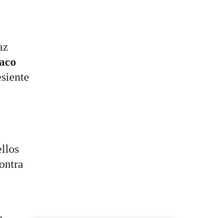
az
aco
esiente
llos
ontra