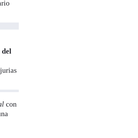
ario
 del
jurias
al
con
una