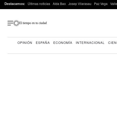
Destacamos:
Últimas noticias
Aída Bao
Josep Vilarasau
Paz Vega
Vall
El tiempo en tu ciudad
OPINIÓN
ESPAÑA
ECONOMÍA
INTERNACIONAL
CIEN