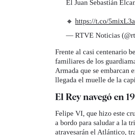
El Juan Sebastián Elcan
🔸
https://t.co/5mixL
— RTVE Noticias (@rt
Frente al casi centenario b
familiares de los guardiama
Armada que se embarcan en 
llegada el muelle de la cap
El Rey navegó en 1
Felipe VI, que hizo este cr
a bordo para saludar a la t
atravesarán el Atlántico, t