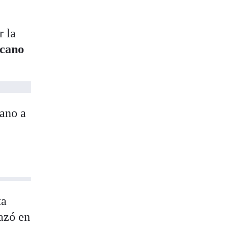
r la
lcano
tano a
ta
lazó en