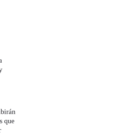
a
y
ubirán
as que
r