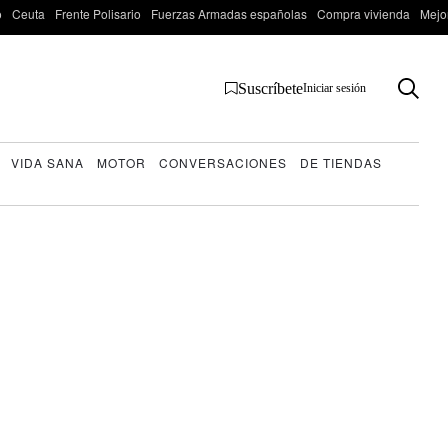
o
Ceuta
Frente Polisario
Fuerzas Armadas españolas
Compra vivienda
Mejo
Suscríbete
Iniciar sesión
VIDA SANA
MOTOR
CONVERSACIONES
DE TIENDAS