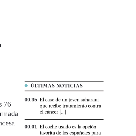
a
ÚLTIMAS NOTICIAS
El caso de un joven saharaui
00:35
s 76
que recibe tratamiento contra
el cáncer [...]
Armada
incesa
El coche usado es la opción
00:01
favorita de los españoles para