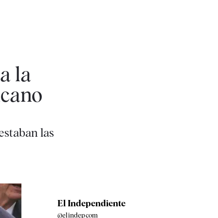
a la
lcano
estaban las
El Independiente
@elindepcom