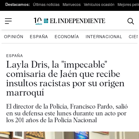
Destacamos:
Últimas noticias
Marruecos
Vehículos ocasión
Mejores pelí
OPINIÓN
ESPAÑA
ECONOMÍA
INTERNACIONAL
CIE
ESPAÑA
Layla Dris, la "impecable"
comisaria de Jaén que recibe
insultos racistas por su origen
marroquí
El director de la Policía, Francisco Pardo, salió
en su defensa este lunes durante un acto por
los 201 años de la Policía Nacional