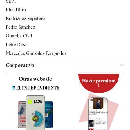
SEPI
Internacional
Plus Ultra
Gente
Rodríguez Zapatero
Televisión
Pedro Sánchez
Tendencias
Guardia Civil
Leire Díez
Mercedes González Fernández
Corporativo
Contacto
Otras webs de
Hazte premium
Suscripción
Newsletter
Apps
Quiénes somos
Especificaciones