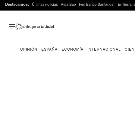
Destacamos:
Últimas noticias
Aída Bao
Fed Banco Santander
En tierra 
El tiempo en tu ciudad
OPINIÓN
ESPAÑA
ECONOMÍA
INTERNACIONAL
CIEN