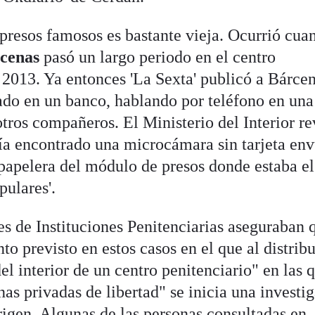
 presos famosos es bastante vieja. Ocurrió cua
cenas
pasó un largo periodo en el centro
 2013. Ya entonces 'La Sexta' publicó a Bárce
tado en un banco, hablando por teléfono en una
tros compañeros. El Ministerio del Interior re
a encontrado una microcámara sin tarjeta env
 papelera del módulo de presos donde estaba el
pulares'.
les de Instituciones Penitenciarias aseguraban 
to previsto en estos casos en el que al distribu
l interior de un centro penitenciario" en las 
as privadas de libertad" se inicia una investi
origen. Algunas de las personas consultadas en