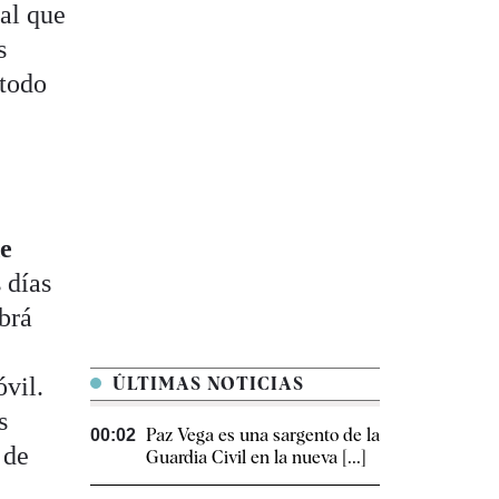
 al que
s
 todo
de
 días
brá
óvil.
ÚLTIMAS NOTICIAS
s
Paz Vega es una sargento de la
00:02
 de
Guardia Civil en la nueva [...]