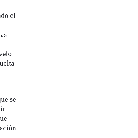
ndo el
nas
veló
uelta
que se
ir
que
gación