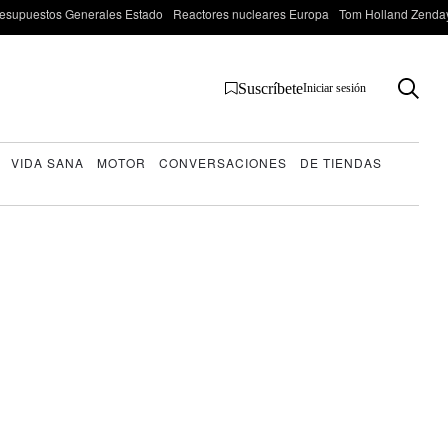
esupuestos Generales Estado
Reactores nucleares Europa
Tom Holland Zenda
Suscríbete
Iniciar sesión
VIDA SANA
MOTOR
CONVERSACIONES
DE TIENDAS