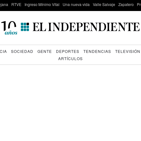
lejana
RTVE
Ingreso Mínimo Vital
Una nueva vida
Valle Salvaje
Zapatero
Pr
CIA
SOCIEDAD
GENTE
DEPORTES
TENDENCIAS
TELEVISIÓN
ARTÍCULOS