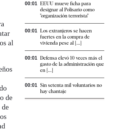
EEUU mueve ficha para
00:01
designar al Polisario como
"organización terrorista"
ra
Los extranjeros se hacen
00:01
atar
fuertes en la compra de
os al
vivienda pese al [...]
Defensa elevó 10 veces más el
00:01
gasto de la administración que
ueños
en [...]
Sin setenta mil voluntarios no
00:01
odo
hay chantaje
ío de
 de
vos
ad