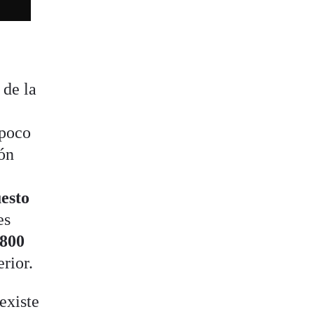
 de la
mpoco
ión
uesto
es
.800
erior.
existe