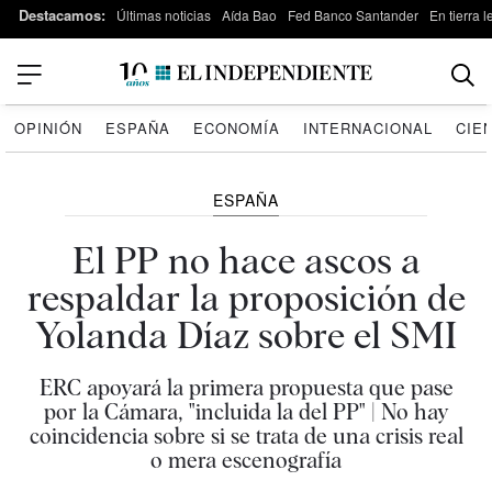
Destacamos:
Últimas noticias
Aída Bao
Fed Banco Santander
En tierra 
OPINIÓN
ESPAÑA
ECONOMÍA
INTERNACIONAL
CIE
ESPAÑA
El PP no hace ascos a
respaldar la proposición de
Yolanda Díaz sobre el SMI
ERC apoyará la primera propuesta que pase
por la Cámara, "incluida la del PP" | No hay
coincidencia sobre si se trata de una crisis real
o mera escenografía