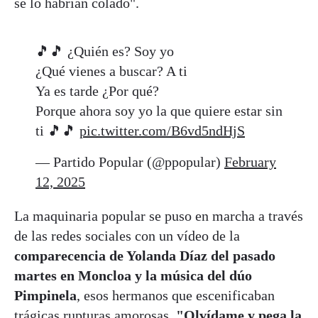
se lo habrían colado".
🎵🎵 ¿Quién es? Soy yo
¿Qué vienes a buscar? A ti
Ya es tarde ¿Por qué?
Porque ahora soy yo la que quiere estar sin
ti 🎵🎵
pic.twitter.com/B6vd5ndHjS
— Partido Popular (@ppopular)
February
12, 2025
La maquinaria popular se puso en marcha a través
de las redes sociales con un vídeo de la
comparecencia de Yolanda Díaz del pasado
martes en Moncloa y la música del dúo
Pimpinela
, esos hermanos que escenificaban
trágicas rupturas amorosas.
"Olvídame y pega la