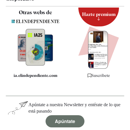
Contacto
Otras webs de
Hazte premium
Suscripción
Newsletter
Apps
Quiénes somos
Especificaciones
ia.elindependiente.com
Suscríbete
Apúntate a nuestra Newsletter y entérate de lo que
está pasando
Apúntate