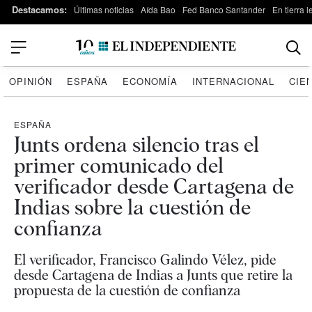
Destacamos:
Últimas noticias
Aída Bao
Fed Banco Santander
En tierra 
OPINIÓN
ESPAÑA
ECONOMÍA
INTERNACIONAL
CIE
ESPAÑA
Junts ordena silencio tras el
primer comunicado del
verificador desde Cartagena de
Indias sobre la cuestión de
confianza
El verificador, Francisco Galindo Vélez, pide
desde Cartagena de Indias a Junts que retire la
propuesta de la cuestión de confianza