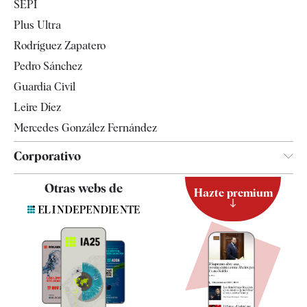
SEPI
Internacional
Plus Ultra
Gente
Rodríguez Zapatero
Televisión
Pedro Sánchez
Tendencias
Guardia Civil
Leire Díez
Mercedes González Fernández
Corporativo
Contacto
Otras webs de
Hazte premium
Suscripción
Newsletter
Apps
Quiénes somos
Especificaciones