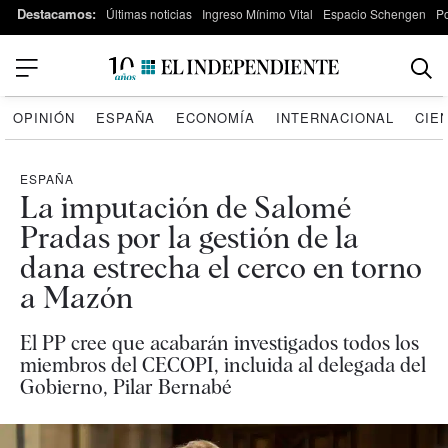
Destacamos:
Últimas noticias
Ingreso Mínimo Vital
Espacio Schengen
P
OPINIÓN
ESPAÑA
ECONOMÍA
INTERNACIONAL
CIE
ESPAÑA
La imputación de Salomé
Pradas por la gestión de la
dana estrecha el cerco en torno
a Mazón
El PP cree que acabarán investigados todos los
miembros del CECOPI, incluida al delegada del
Gobierno, Pilar Bernabé