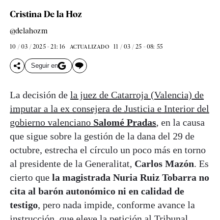
Cristina De la Hoz
@delahozm
10 / 03 / 2025 - 21: 16
11 / 03 / 25 - 08: 55
ACTUALIZADO
Seguir en
La decisión de
la juez de Catarroja (Valencia) de
imputar a la ex consejera de Justicia e Interior del
gobierno valenciano
Salomé Pradas
, en la causa
que sigue sobre la gestión de la dana del 29 de
octubre, estrecha el círculo un poco más en torno
al presidente de la Generalitat,
Carlos Mazón
. Es
cierto que
la magistrada Nuria Ruiz Tobarra no
cita al barón autonómico ni en calidad de
testigo
, pero nada impide, conforme avance la
instrucción, que eleve la petición al Tribunal