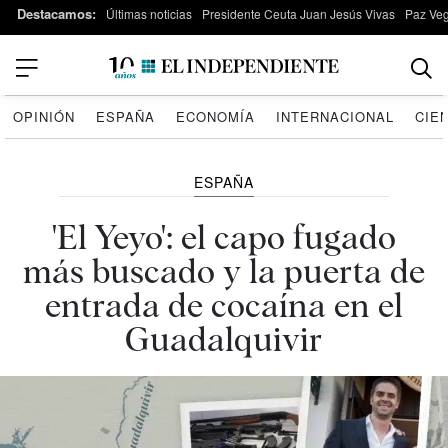
Destacamos:
Últimas noticias
Presidente Ceuta Juan Jesús Vivas
Paz Ve
OPINIÓN
ESPAÑA
ECONOMÍA
INTERNACIONAL
CIE
ESPAÑA
'El Yeyo': el capo fugado
más buscado y la puerta de
entrada de cocaína en el
Guadalquivir