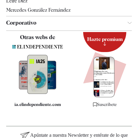
Leire Díez
Mercedes González Fernández
Corporativo
Contacto
Otras webs de
Hazte premium
Suscripción
Newsletter
Apps
Quiénes somos
Especificaciones
ia.elindependiente.com
Suscríbete
Apúntate a nuestra Newsletter y entérate de lo que