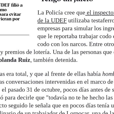
UDEF filió a
como
La Policía cree que
el inspecto
para evitar
vieran por
de la UDEF
utilizaba testaferr
empresas para simular los ingr
que le reportaba trabajar codo
codo con los narcos. Entre otro
y premios de lotería. Una de las personas que
olanda Ruiz
, también detenida.
s era total, y que al frente de ellas había
hom
as conversaciones intervenidas en el marco de
 el pasado 31 de octubre, pocos días antes de 
ó para decirle que "todavía no te he hecho las
cto seguido le señala que en pocos días tenía 
plinario de un trabajador de Lorpocar, una de l