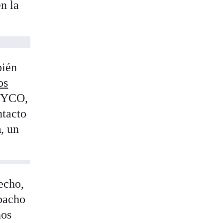
en la
bién
os
UDYCO,
ntacto
n
, un
echo,
spacho
nos