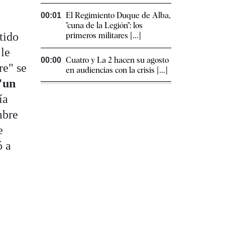
El Regimiento Duque de Alba,
00:01
"cuna de la Legión": los
tido
primeros militares [...]
 le
Cuatro y La 2 hacen su agosto
00:00
re" se
en audiencias con la crisis [...]
"un
ía
mbre
e
ó a