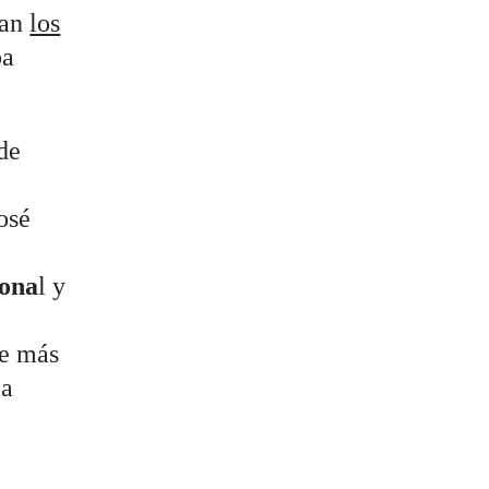
tan
los
ba
 de
osé
iona
l y
se más
la