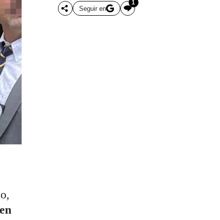
1
Seguir en
o,
 en