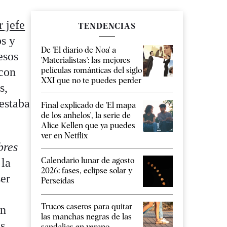
r jefe
TENDENCIAS
os y
De 'El diario de Noa' a
esos
'Materialistas': las mejores
 con
películas románticas del siglo
XXI que no te puedes perder
s,
 estaba
Final explicado de 'El mapa
de los anhelos', la serie de
Alice Kellen que ya puedes
ver en Netflix
bres
Calendario lunar de agosto
 la
2026: fases, eclipse solar y
ser
Perseidas
Trucos caseros para quitar
un
las manchas negras de las
as
sandalias en verano