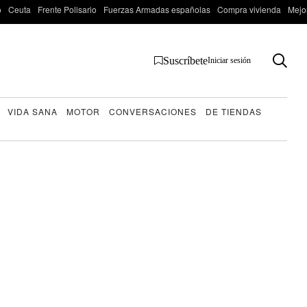
o
Ceuta
Frente Polisario
Fuerzas Armadas españolas
Compra vivienda
Mejo
Suscríbete
Iniciar sesión
VIDA SANA
MOTOR
CONVERSACIONES
DE TIENDAS