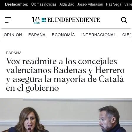
Destacamos:
Últimas noticias
Aída Bao
Josep Vilarasau
Paz Vega
Vall
OPINIÓN
ESPAÑA
ECONOMÍA
INTERNACIONAL
CIE
ESPAÑA
Vox readmite a los concejales
valencianos Badenas y Herrero
y asegura la mayoría de Catalá
en el gobierno