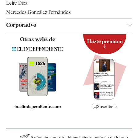
Leire Díez
Mercedes González Fernández
Corporativo
Contacto
Otras webs de
Hazte premium
Suscripción
Newsletter
Apps
Quiénes somos
Especificaciones
ia.elindependiente.com
Suscríbete
Apúntate a nuestra Newsletter y entérate de lo que