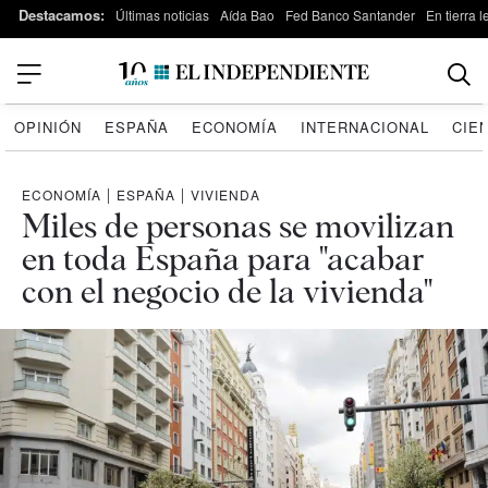
Destacamos:
Últimas noticias
Aída Bao
Fed Banco Santander
En tierra 
OPINIÓN
ESPAÑA
ECONOMÍA
INTERNACIONAL
CIE
ECONOMÍA
|
ESPAÑA
|
VIVIENDA
Miles de personas se movilizan
en toda España para "acabar
con el negocio de la vivienda"