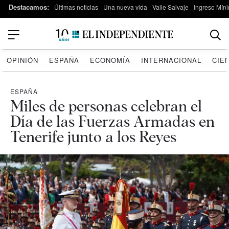
Destacamos:
Últimas noticias
Una nueva vida
Valle Salvaje
Ingreso Míni
OPINIÓN
ESPAÑA
ECONOMÍA
INTERNACIONAL
CIE
ESPAÑA
Miles de personas celebran el
Día de las Fuerzas Armadas en
Tenerife junto a los Reyes