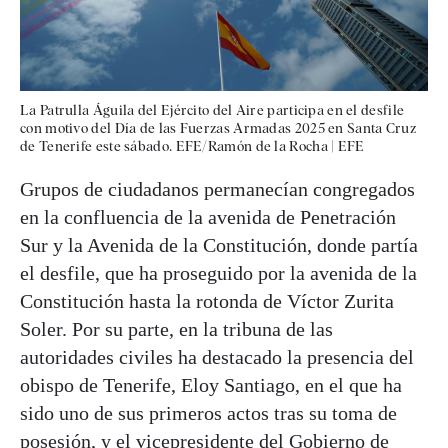
La Patrulla Águila del Ejército del Aire participa en el desfile
con motivo del Día de las Fuerzas Armadas 2025 en Santa Cruz
de Tenerife este sábado. EFE/Ramón de la Rocha
|
EFE
Grupos de ciudadanos permanecían congregados
en la confluencia de la avenida de Penetración
Sur y la Avenida de la Constitución, donde partía
el desfile, que ha proseguido por la avenida de la
Constitución hasta la rotonda de Víctor Zurita
Soler. Por su parte, en la tribuna de las
autoridades civiles ha destacado la presencia del
obispo de Tenerife, Eloy Santiago, en el que ha
sido uno de sus primeros actos tras su toma de
posesión, y el vicepresidente del Gobierno de