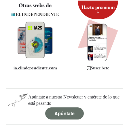
Contacto
Otras webs de
Hazte premium
Suscripción
Newsletter
Apps
Quiénes somos
Especificaciones
ia.elindependiente.com
Suscríbete
Apúntate a nuestra Newsletter y entérate de lo que
está pasando
Apúntate