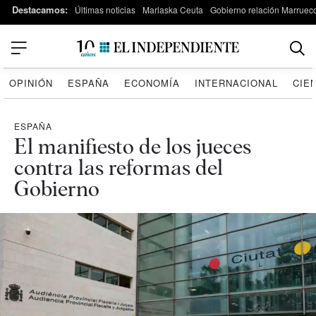
Destacamos:
Últimas noticias
Marlaska Ceuta
Gobierno relación Marruec
OPINIÓN
ESPAÑA
ECONOMÍA
INTERNACIONAL
CIE
ESPAÑA
El manifiesto de los jueces
contra las reformas del
Gobierno