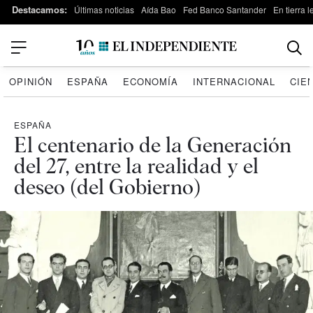
Destacamos:
Últimas noticias
Aída Bao
Fed Banco Santander
En tierra 
OPINIÓN
ESPAÑA
ECONOMÍA
INTERNACIONAL
CIE
ESPAÑA
El centenario de la Generación
del 27, entre la realidad y el
deseo (del Gobierno)