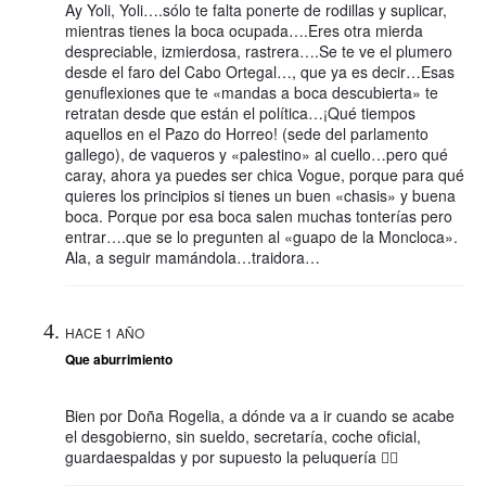
Ay Yoli, Yoli….sólo te falta ponerte de rodillas y suplicar,
mientras tienes la boca ocupada….Eres otra mierda
despreciable, izmierdosa, rastrera….Se te ve el plumero
desde el faro del Cabo Ortegal…, que ya es decir…Esas
genuflexiones que te «mandas a boca descubierta» te
retratan desde que están el política…¡Qué tiempos
aquellos en el Pazo do Horreo! (sede del parlamento
gallego), de vaqueros y «palestino» al cuello…pero qué
caray, ahora ya puedes ser chica Vogue, porque para qué
quieres los principios si tienes un buen «chasis» y buena
boca. Porque por esa boca salen muchas tonterías pero
entrar….que se lo pregunten al «guapo de la Moncloca».
Ala, a seguir mamándola…traidora…
HACE 1 AÑO
Que aburrimiento
Bien por Doña Rogelia, a dónde va a ir cuando se acabe
el desgobierno, sin sueldo, secretaría, coche oficial,
guardaespaldas y por supuesto la peluquería 💇‍♀️