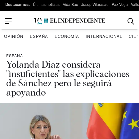
Destacamos:
Últimas noticias
Aída Bao
Josep Vilarasau
Paz Vega
Vall
OPINIÓN
ESPAÑA
ECONOMÍA
INTERNACIONAL
CIE
ESPAÑA
Yolanda Díaz considera
"insuficientes" las explicaciones
de Sánchez pero le seguirá
apoyando