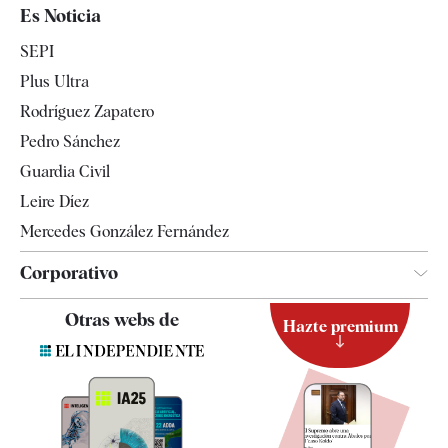
España
Es Noticia
Economía
SEPI
Internacional
Plus Ultra
Gente
Rodríguez Zapatero
Televisión
Pedro Sánchez
Tendencias
Guardia Civil
Leire Díez
Mercedes González Fernández
Corporativo
Contacto
Otras webs de
Hazte premium
Suscripción
Newsletter
Apps
Quiénes somos