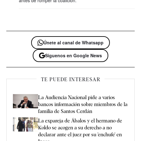
antes de romper la coalición.
Únete al canal de Whatsapp
Síguenos en Google News
TE PUEDE INTERESAR
La Audiencia Nacional pide a varios
bancos información sobre miembros de la
familia de Santos Cerdán
La expareja de Ábalos y el hermano de
Koldo se acogen a su derecho a no
declarar ante el juez por su 'enchufe' en