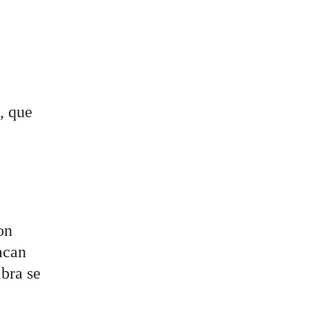
, que
on
acan
ibra se