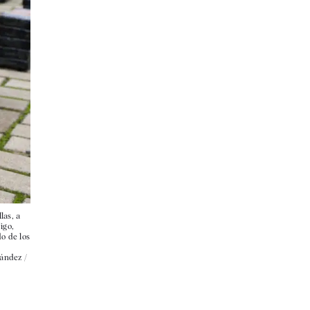
las, a
igo,
o de los
nández /