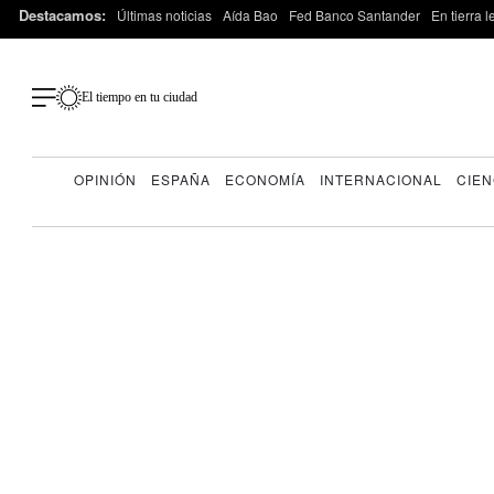
Destacamos:
Últimas noticias
Aída Bao
Fed Banco Santander
En tierra 
El tiempo en tu ciudad
OPINIÓN
ESPAÑA
ECONOMÍA
INTERNACIONAL
CIEN