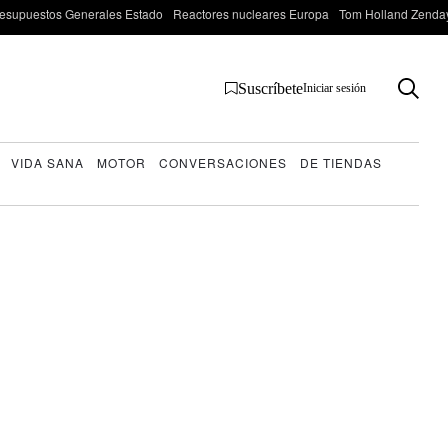
esupuestos Generales Estado
Reactores nucleares Europa
Tom Holland Zenda
Suscríbete
Iniciar sesión
VIDA SANA
MOTOR
CONVERSACIONES
DE TIENDAS