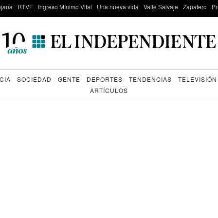
lejana
RTVE
Ingreso Mínimo Vital
Una nueva vida
Valle Salvaje
Zapatero
Pr
CIA
SOCIEDAD
GENTE
DEPORTES
TENDENCIAS
TELEVISIÓN
ARTÍCULOS