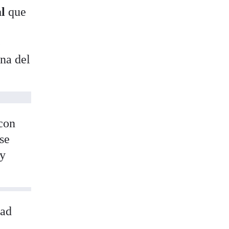
l
que
e
na del
 con
se
 y
dad