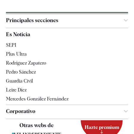
Principales secciones
España
Es Noticia
Economía
SEPI
Internacional
Plus Ultra
Gente
Rodríguez Zapatero
Televisión
Pedro Sánchez
Tendencias
Guardia Civil
Leire Díez
Mercedes González Fernández
Corporativo
Contacto
Otras webs de
Hazte premium
Suscripción