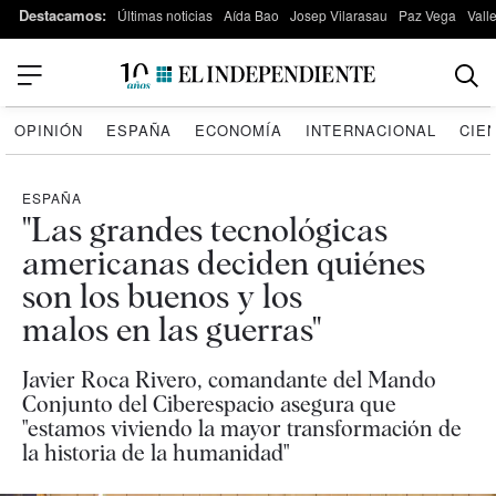
Destacamos:
Últimas noticias
Aída Bao
Josep Vilarasau
Paz Vega
Vall
OPINIÓN
ESPAÑA
ECONOMÍA
INTERNACIONAL
CIE
ESPAÑA
"Las grandes tecnológicas
americanas deciden quiénes
son los buenos y los
malos en las guerras"
Javier Roca Rivero, comandante del Mando
Conjunto del Ciberespacio asegura que
"estamos viviendo la mayor transformación de
la historia de la humanidad"