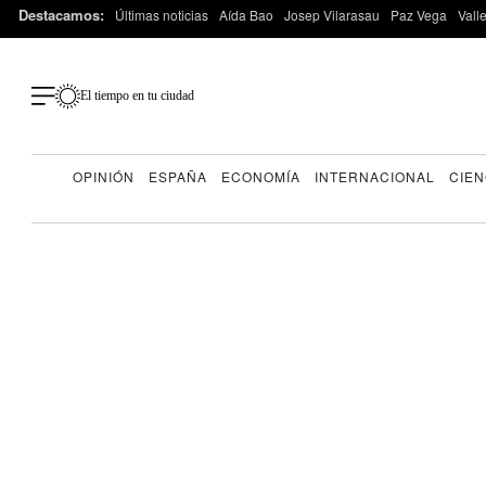
Destacamos:
Últimas noticias
Aída Bao
Josep Vilarasau
Paz Vega
Vall
El tiempo en tu ciudad
OPINIÓN
ESPAÑA
ECONOMÍA
INTERNACIONAL
CIEN