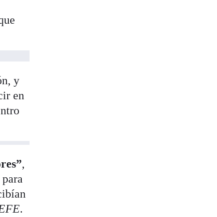
 que
ón, y
cir en
entro
res”
,
 para
cibían
EFE
.