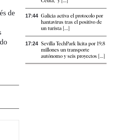
Ceuta, "y [...]
és de
Galicia activa el protocolo por
17:44
e
hantavirus tras el positivo de
un turista [...]
s
ado
Sevilla TechPark licita por 19,8
17:24
millones un transporte
autónomo y seis proyectos [...]