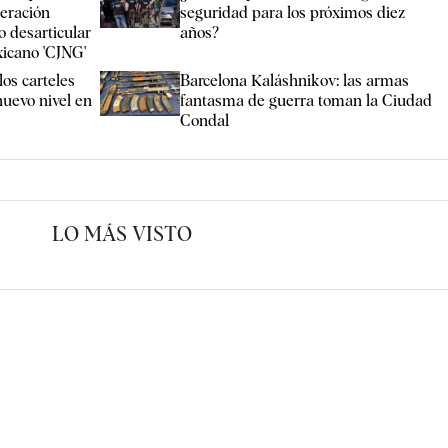
peración
seguridad para los próximos diez
o desarticular
años?
xicano 'CJNG'
los carteles
Barcelona Kaláshnikov: las armas
 nuevo nivel en
fantasma de guerra toman la Ciudad
Condal
LO MÁS VISTO