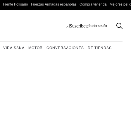
Frente Polisario
Fuerzas Armadas españolas
Compra vivienda
Mejores pelí
Suscríbete
Iniciar sesión
VIDA SANA
MOTOR
CONVERSACIONES
DE TIENDAS