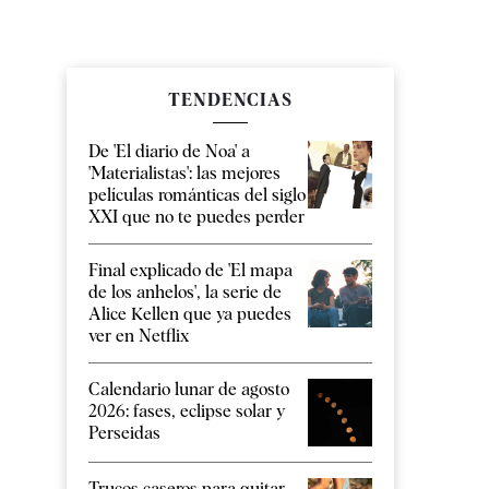
TENDENCIAS
De 'El diario de Noa' a
'Materialistas': las mejores
películas románticas del siglo
XXI que no te puedes perder
Final explicado de 'El mapa
de los anhelos', la serie de
Alice Kellen que ya puedes
ver en Netflix
Calendario lunar de agosto
2026: fases, eclipse solar y
Perseidas
Trucos caseros para quitar