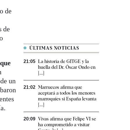
do de
s de
no
ÚLTIMAS NOTICIAS
La historia de GITGE y la
21:05
 que
huella del Dr. Óscar Ondo en
n
[...]
 de un
Marruecos afirma que
21:02
obaron
aceptará a todos los menores
entes
marroquíes si España levanta
[...]
ía.
Vivas afirma que Felipe VI se
20:09
ha comprometido a visitar