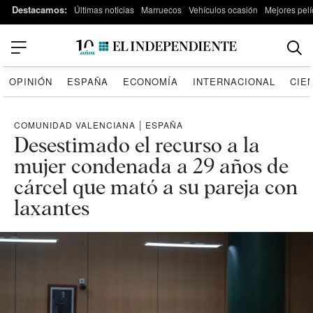
Destacamos:
Últimas noticias
Marruecos
Vehículos ocasión
Mejores pelí
OPINIÓN
ESPAÑA
ECONOMÍA
INTERNACIONAL
CIE
COMUNIDAD VALENCIANA
|
ESPAÑA
Desestimado el recurso a la
mujer condenada a 29 años de
cárcel que mató a su pareja con
laxantes