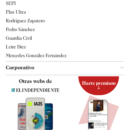
SEPI
Internacional
Plus Ultra
Gente
Rodríguez Zapatero
Televisión
Pedro Sánchez
Tendencias
Guardia Civil
Leire Díez
Mercedes González Fernández
Corporativo
Contacto
Otras webs de
Hazte premium
Suscripción
Newsletter
Apps
Quiénes somos
Especificaciones