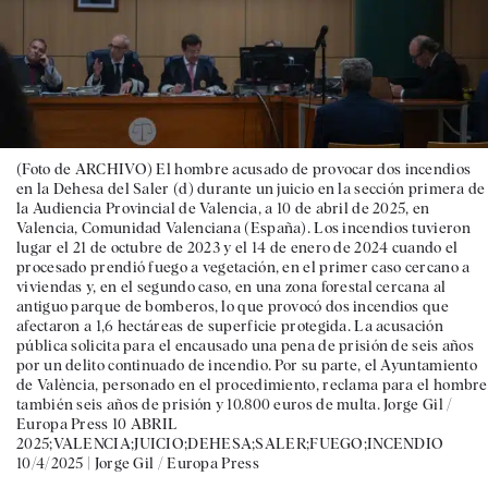
(Foto de ARCHIVO) El hombre acusado de provocar dos incendios
en la Dehesa del Saler (d) durante un juicio en la sección primera de
la Audiencia Provincial de Valencia, a 10 de abril de 2025, en
Valencia, Comunidad Valenciana (España). Los incendios tuvieron
lugar el 21 de octubre de 2023 y el 14 de enero de 2024 cuando el
procesado prendió fuego a vegetación, en el primer caso cercano a
viviendas y, en el segundo caso, en una zona forestal cercana al
antiguo parque de bomberos, lo que provocó dos incendios que
afectaron a 1,6 hectáreas de superficie protegida. La acusación
pública solicita para el encausado una pena de prisión de seis años
por un delito continuado de incendio. Por su parte, el Ayuntamiento
de València, personado en el procedimiento, reclama para el hombre
también seis años de prisión y 10.800 euros de multa. Jorge Gil /
Europa Press 10 ABRIL
2025;VALENCIA;JUICIO;DEHESA;SALER;FUEGO;INCENDIO
10/4/2025 |
Jorge Gil / Europa Press