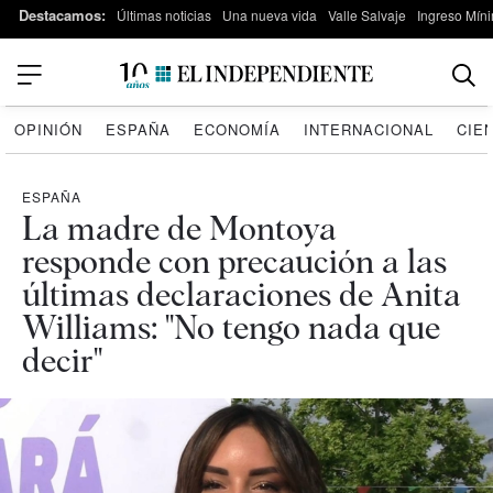
Destacamos:
Últimas noticias
Una nueva vida
Valle Salvaje
Ingreso Míni
OPINIÓN
ESPAÑA
ECONOMÍA
INTERNACIONAL
CIE
ESPAÑA
La madre de Montoya
responde con precaución a las
últimas declaraciones de Anita
Williams: "No tengo nada que
decir"