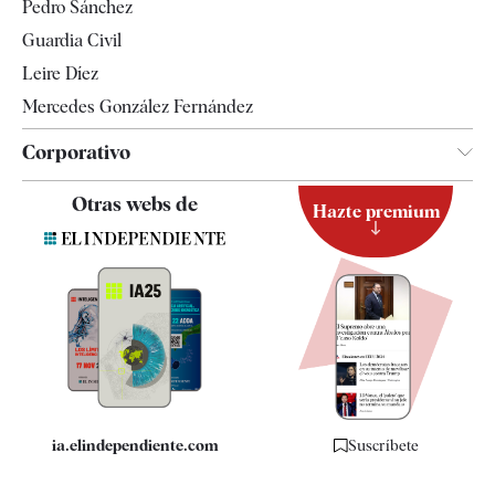
Pedro Sánchez
Tendencias
Guardia Civil
Leire Díez
Mercedes González Fernández
Corporativo
Contacto
Otras webs de
Hazte premium
Suscripción
Newsletter
Apps
Quiénes somos
Especificaciones
ia.elindependiente.com
Suscríbete