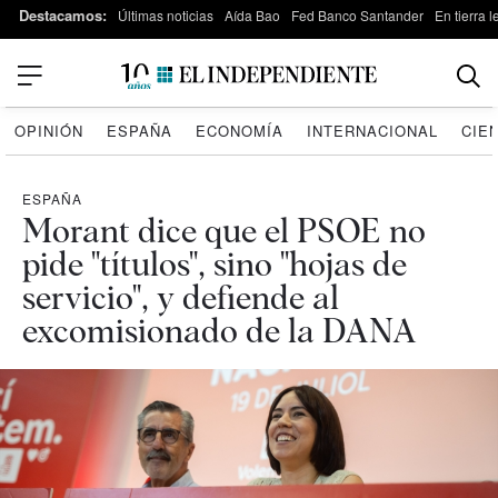
Destacamos:
Últimas noticias
Aída Bao
Fed Banco Santander
En tierra 
OPINIÓN
ESPAÑA
ECONOMÍA
INTERNACIONAL
CIE
ESPAÑA
Morant dice que el PSOE no
pide "títulos", sino "hojas de
servicio", y defiende al
excomisionado de la DANA