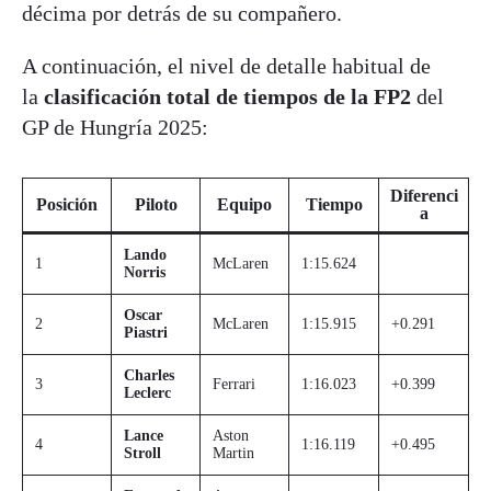
décima por detrás de su compañero.
A continuación, el nivel de detalle habitual de
la
clasificación total de tiempos de la FP2
del
GP de Hungría 2025:
Diferenci
Posición
Piloto
Equipo
Tiempo
a
Lando
1
McLaren
1:15.624
Norris
Oscar
2
McLaren
1:15.915
+0.291
Piastri
Charles
3
Ferrari
1:16.023
+0.399
Leclerc
Lance
Aston
4
1:16.119
+0.495
Stroll
Martin