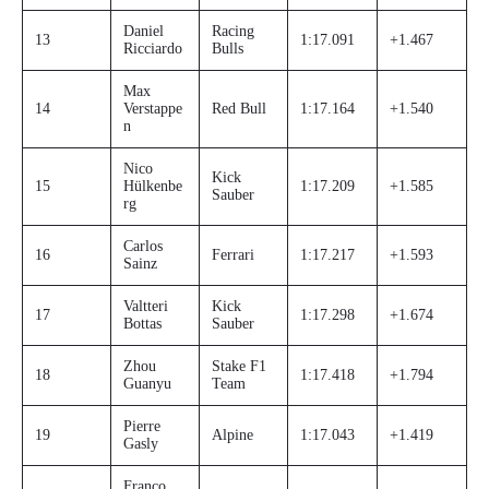
Daniel
Racing
13
1:17.091
+1.467
Ricciardo
Bulls
Max
14
Verstappe
Red Bull
1:17.164
+1.540
n
Nico
Kick
15
Hülkenbe
1:17.209
+1.585
Sauber
rg
Carlos
16
Ferrari
1:17.217
+1.593
Sainz
Valtteri
Kick
17
1:17.298
+1.674
Bottas
Sauber
Zhou
Stake F1
18
1:17.418
+1.794
Guanyu
Team
Pierre
19
Alpine
1:17.043
+1.419
Gasly
Franco