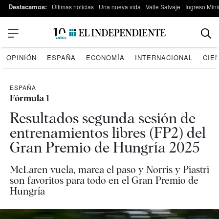
Destacamos:
Últimas noticias
Una nueva vida
Valle Salvaje
Ingreso Míni
OPINIÓN
ESPAÑA
ECONOMÍA
INTERNACIONAL
CIE
ESPAÑA
Fórmula 1
Resultados segunda sesión de
entrenamientos libres (FP2) del
Gran Premio de Hungría 2025
McLaren vuela, marca el paso y Norris y Piastri
son favoritos para todo en el Gran Premio de
Hungría