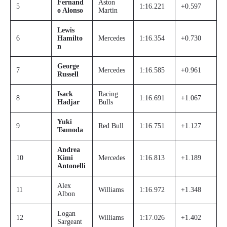
Fernand
Aston
5
1:16.221
+0.597
o Alonso
Martin
Lewis
6
Hamilto
Mercedes
1:16.354
+0.730
n
George
7
Mercedes
1:16.585
+0.961
Russell
Isack
Racing
8
1:16.691
+1.067
Hadjar
Bulls
Yuki
9
Red Bull
1:16.751
+1.127
Tsunoda
Andrea
10
Kimi
Mercedes
1:16.813
+1.189
Antonelli
Alex
11
Williams
1:16.972
+1.348
Albon
Logan
12
Williams
1:17.026
+1.402
Sargeant