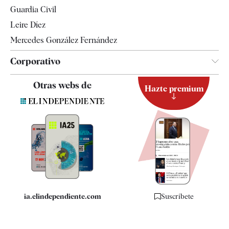
Tendencias
Guardia Civil
Leire Díez
Mercedes González Fernández
Corporativo
Contacto
Otras webs de
Hazte premium
Suscripción
Newsletter
Apps
Quiénes somos
Especificaciones
ia.elindependiente.com
Suscríbete