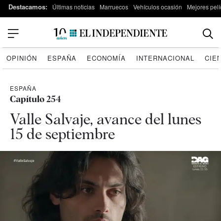
Destacamos:
Últimas noticias
Marruecos
Vehículos ocasión
Mejores pelí
OPINIÓN
ESPAÑA
ECONOMÍA
INTERNACIONAL
CIE
ESPAÑA
Capítulo 254
Valle Salvaje, avance del lunes
15 de septiembre