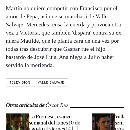
Martín no quiere competir con Francisco por el
amor de Pepa, así que se marchará de Valle
Salvaje. Mercedes tensa la cuerda y provoca otra
vez a Victoria, que también 'dispara' contra su ex
nuera Matilde, que le planta cara de una vez por
todas tras descubrir que Gaspar fue el hijo
bastardo de José Luis. Ana niega a Julio haber
servido la merienda.
TELEVISIÓN
VALLE SALVAJE
Otros artículos de
Óscar Rus
La Promesa, avance
Valle S
semanal del lunes 10 de
semana
agosto al viernes 14 [...]
agosto a