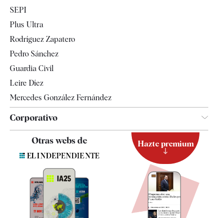
Economía
SEPI
Internacional
Plus Ultra
Gente
Rodríguez Zapatero
Televisión
Pedro Sánchez
Tendencias
Guardia Civil
Leire Díez
Mercedes González Fernández
Corporativo
Contacto
Otras webs de
Hazte premium
Suscripción
Newsletter
Apps
Quiénes somos
Especificaciones