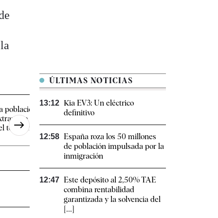
de
la
ÚLTIMAS NOTICIAS
Kia EV3: Un eléctrico
13:12
a población de origen
Una mujer muere
definitivo
xtranjero ya supera el 25%
presuntamente asesi
l total en [...]
su pareja en un centr
España roza los 50 millones
12:58
comercial [...]
de población impulsada por la
inmigración
Este depósito al 2,50% TAE
12:47
combina rentabilidad
garantizada y la solvencia del
[...]