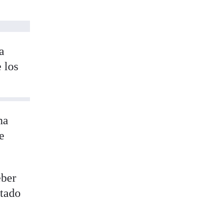
a
 los
ha
e
eber
ntado