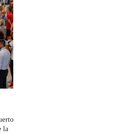
uerto
 la