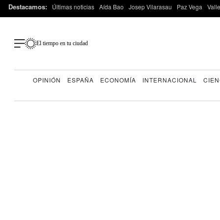
Destacamos:
Últimas noticias
Aída Bao
Josep Vilarasau
Paz Vega
Vall
El tiempo en tu ciudad
OPINIÓN
ESPAÑA
ECONOMÍA
INTERNACIONAL
CIEN