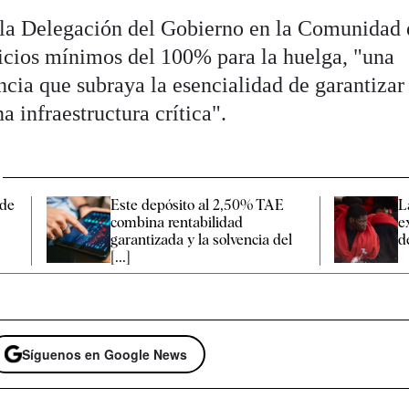
la Delegación del Gobierno en la Comunidad 
icios mínimos del 100% para la huelga, "una
cia que subraya la esencialidad de garantizar 
a infraestructura crítica".
 de
Este depósito al 2,50% TAE
L
combina rentabilidad
e
garantizada y la solvencia del
de
[...]
Síguenos en Google News