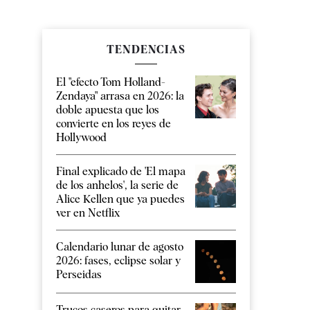
TENDENCIAS
El "efecto Tom Holland-
Zendaya" arrasa en 2026: la
doble apuesta que los
convierte en los reyes de
Hollywood
Final explicado de 'El mapa
de los anhelos', la serie de
Alice Kellen que ya puedes
ver en Netflix
Calendario lunar de agosto
2026: fases, eclipse solar y
Perseidas
Trucos caseros para quitar