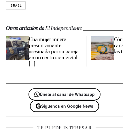
ISRAEL
Otros artículos de
El Independiente
Una mujer muere
Cómo c
presuntamente
cansan
asesinada por su pareja
las te
en un centro comercial
[...]
Únete al canal de Whatsapp
Síguenos en Google News
TE PUEDE INTERESAR