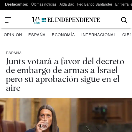
Destacamos:
Últimas noticias
Aída Bao
Fed Banco Santander
En tierra 
OPINIÓN
ESPAÑA
ECONOMÍA
INTERNACIONAL
CIE
ESPAÑA
Junts votará a favor del decreto
de embargo de armas a Israel
pero su aprobación sigue en el
aire