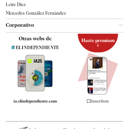
Leire Díez
Mercedes González Fernández
Corporativo
Contacto
Otras webs de
Hazte premium
Suscripción
Newsletter
Apps
Quiénes somos
Especificaciones
ia.elindependiente.com
Suscríbete