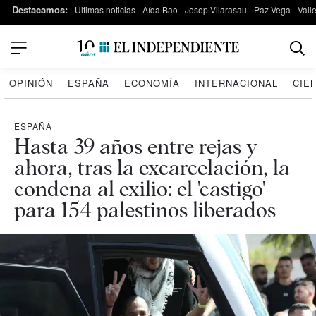
Destacamos:
Últimas noticias
Aída Bao
Josep Vilarasau
Paz Vega
Vall
OPINIÓN
ESPAÑA
ECONOMÍA
INTERNACIONAL
CIE
ESPAÑA
Hasta 39 años entre rejas y
ahora, tras la excarcelación, la
condena al exilio: el 'castigo'
para 154 palestinos liberados