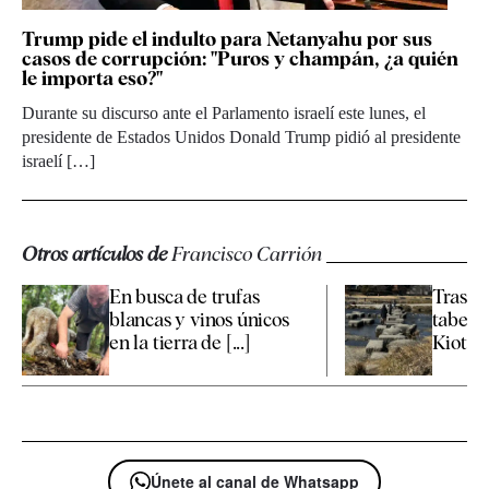
Trump pide el indulto para Netanyahu por sus
casos de corrupción: "Puros y champán, ¿a quién
le importa eso?"
Durante su discurso ante el Parlamento israelí este lunes, el
presidente de Estados Unidos Donald Trump pidió al presidente
israelí […]
Otros artículos de
Francisco Carrión
En busca de trufas
Tras la
blancas y vinos únicos
taber
en la tierra de [...]
Kioto
Únete al canal de Whatsapp