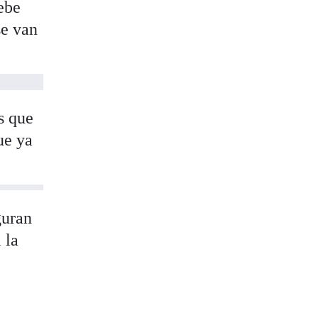
debe
se van
s que
ue ya
guran
 la