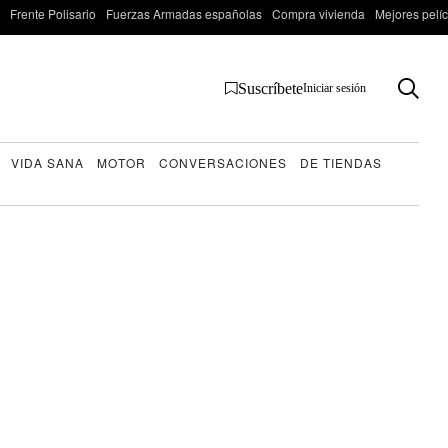
Frente Polisario
Fuerzas Armadas españolas
Compra vivienda
Mejores pelí
Suscríbete
Iniciar sesión
VIDA SANA
MOTOR
CONVERSACIONES
DE TIENDAS