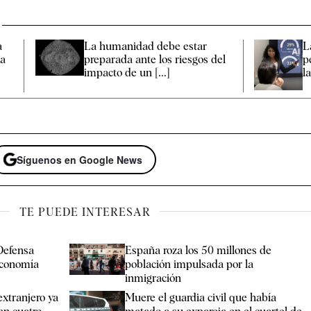
a
La humanidad debe estar
L
na
preparada ante los riesgos del
p
impacto de un [...]
la
Síguenos en Google News
TE PUEDE INTERESAR
Defensa
España roza los 50 millones de
economía
población impulsada por la
inmigración
extranjero ya
Muere el guardia civil que había