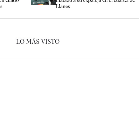
en cuatro
matado a su expareja en el cuartel de
as
Llanes
LO MÁS VISTO