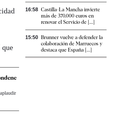
Castilla-La Mancha invierte
cidad
16:58
más de 370.000 euros en
renovar el Servicio de [...]
Brunner vuelve a defender la
15:50
colaboración de Marruecos y
í que
destaca que España [...]
condene
 aplaudir