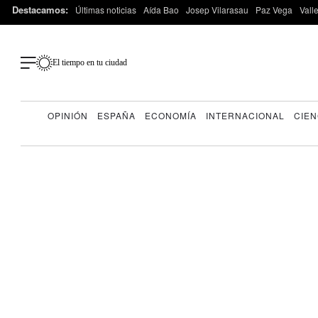
Destacamos:
Últimas noticias
Aída Bao
Josep Vilarasau
Paz Vega
Vall
El tiempo en tu ciudad
OPINIÓN
ESPAÑA
ECONOMÍA
INTERNACIONAL
CIEN