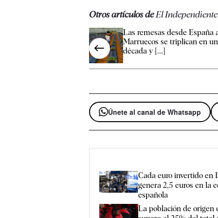
Otros artículos de
El Independiente
Las remesas desde España 
Marruecos se triplican en u
década y [...]
Únete al canal de Whatsapp
Cada euro invertido en 
genera 2,5 euros en la 
española
La población de origen 