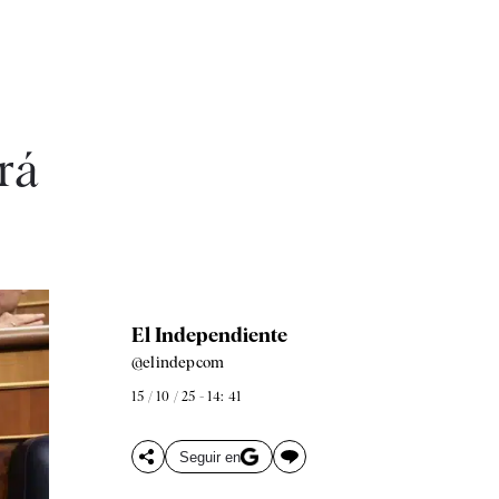
rá
El Independiente
@elindepcom
15 / 10 / 25 - 14: 41
Seguir en