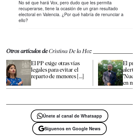
No sé que hará Vox, pero dudo que les permita
recuperarse, tiene la ocasión de un gran resultado
electoral en Valencia. ¿Por qué habría de renunciar a
ello?
Otros artículos de
Cristina De la Hoz
El PP exige otras vías
El pre
legales para evitar el
alerta 
reparto de menores [...]
"Nuestr
en mano
Únete al canal de Whatsapp
Síguenos en Google News