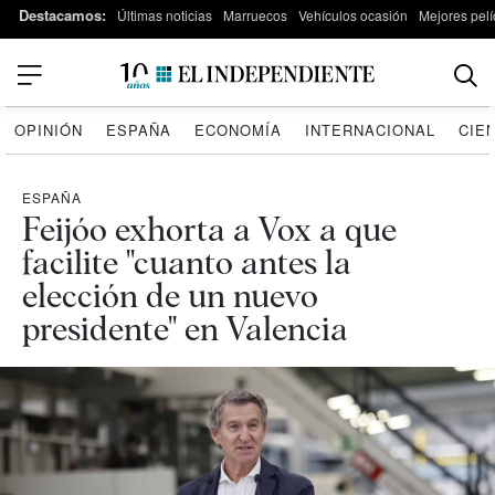
Destacamos:
Últimas noticias
Marruecos
Vehículos ocasión
Mejores pelí
OPINIÓN
ESPAÑA
ECONOMÍA
INTERNACIONAL
CIE
ESPAÑA
Feijóo exhorta a Vox a que
facilite "cuanto antes la
elección de un nuevo
presidente" en Valencia