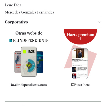
Leire Díez
Mercedes González Fernández
Corporativo
Contacto
Otras webs de
Hazte premium
Suscripción
Newsletter
Apps
Quiénes somos
Especificaciones
ia.elindependiente.com
Suscríbete