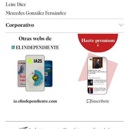
Leire Díez
Mercedes González Fernández
Corporativo
Contacto
Otras webs de
Hazte premium
Suscripción
Newsletter
Apps
Quiénes somos
Especificaciones
ia.elindependiente.com
Suscríbete