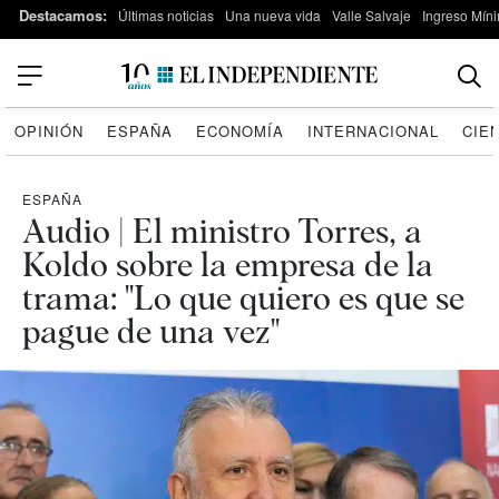
Destacamos:
Últimas noticias
Una nueva vida
Valle Salvaje
Ingreso Míni
OPINIÓN
ESPAÑA
ECONOMÍA
INTERNACIONAL
CIE
ESPAÑA
Audio | El ministro Torres, a
Koldo sobre la empresa de la
trama: "Lo que quiero es que se
pague de una vez"