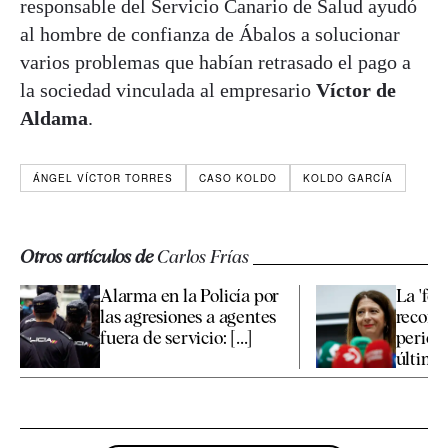
responsable del Servicio Canario de Salud ayudó
al hombre de confianza de Ábalos a solucionar
varios problemas que habían retrasado el pago a
la sociedad vinculada al empresario
Víctor de
Aldama
.
ÁNGEL VÍCTOR TORRES
CASO KOLDO
KOLDO GARCÍA
Otros artículos de
Carlos Frías
Alarma en la Policía por
La 'fo
las agresiones a agentes
recono
fuera de servicio: [...]
periodi
últimos 