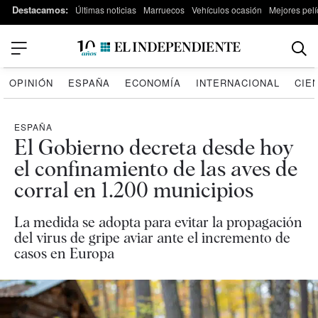
Destacamos:
Últimas noticias
Marruecos
Vehículos ocasión
Mejores pelí
OPINIÓN
ESPAÑA
ECONOMÍA
INTERNACIONAL
CIE
ESPAÑA
El Gobierno decreta desde hoy
el confinamiento de las aves de
corral en 1.200 municipios
La medida se adopta para evitar la propagación
del virus de gripe aviar ante el incremento de
casos en Europa