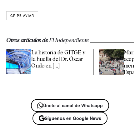
GRIPE AVIAR
Otros artículos de
El Independiente
La historia de GITGE y
Marrue
la huella del Dr. Óscar
aceptar
Ondo en [...]
menore
España 
Únete al canal de Whatsapp
Síguenos en Google News