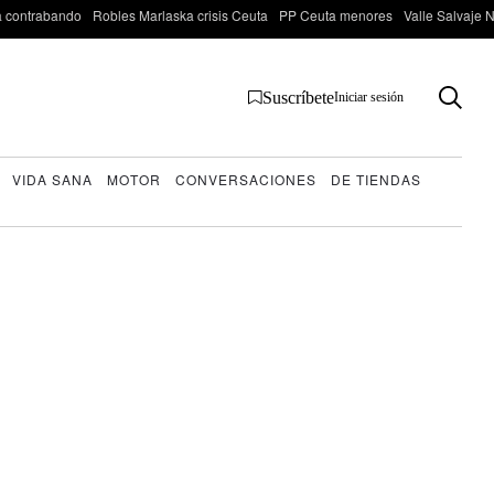
 contrabando
Robles Marlaska crisis Ceuta
PP Ceuta menores
Valle Salvaje N
Suscríbete
Iniciar sesión
VIDA SANA
MOTOR
CONVERSACIONES
DE TIENDAS