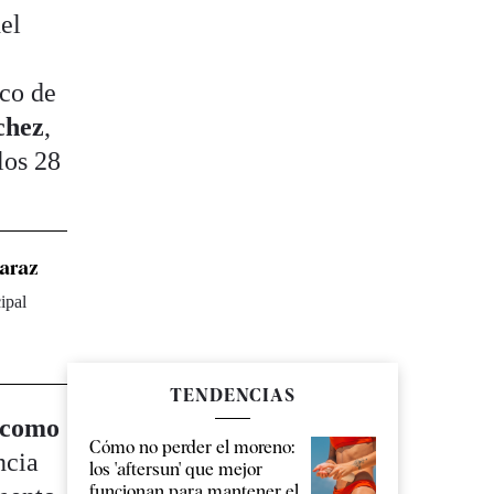
el
ico de
chez
,
los 28
maraz
ipal
TENDENCIAS
 como
Cómo no perder el moreno:
ncia
los 'aftersun' que mejor
funcionan para mantener el