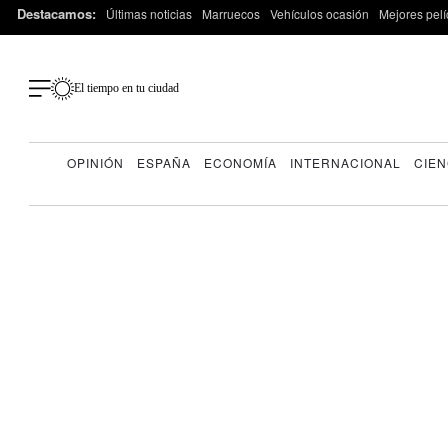
Destacamos:
Últimas noticias
Marruecos
Vehículos ocasión
Mejores pelí
El tiempo en tu ciudad
OPINIÓN
ESPAÑA
ECONOMÍA
INTERNACIONAL
CIEN