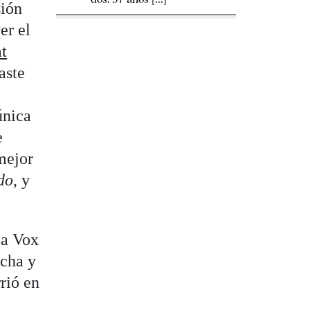
sión
er el
at
aste
única
e
 mejor
do
, y
 a Vox
echa y
rió en