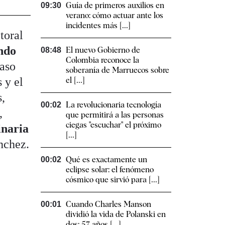
Guía de primeros auxilios en
09:30
verano: cómo actuar ante los
incidentes más [...]
toral
ndo
El nuevo Gobierno de
08:48
Colombia reconoce la
caso
soberanía de Marruecos sobre
el [...]
 y el
s,
La revolucionaria tecnología
00:02
,
que permitirá a las personas
ciegas "escuchar" el próximo
inaria
[...]
nchez.
Qué es exactamente un
00:02
eclipse solar: el fenómeno
cósmico que sirvió para [...]
Cuando Charles Manson
00:01
dividió la vida de Polanski en
dos: 57 años [...]