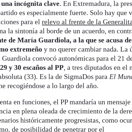
 una incógnita clave
. En Extremadura, la pre
partido es especialmente fuerte. Solo hay que v
aciones para el
relevo al frente de la Generalit
a la sintonía al borde de un acuerdo, en contr
e de María Guardiola, a la que se acusa de
lismo extremeño
y no querer cambiar nada. La 
z Guardiola convocó autonómicas para el 21 d
 29 y 30 escaños al PP
, a tres diputados en el
 absoluta (33). Es la de SigmaDos para
El Mun
ene recogiéndose a lo largo del año.
identa en funciones, el PP mandaría un mensaje
cia en plena oleada de crecimiento de la der
enarios históricamente progresistas, como ocur
o, de posibilidad de penetrar por el