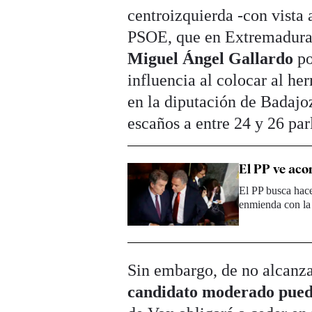
centroizquierda -con vista 
PSOE, que en Extremadura 
Miguel Ángel Gallardo
po
influencia al colocar al h
en la diputación de Badajoz
escaños a entre 24 y 26 par
El PP ve aco
El PP busca hace
enmienda con la
Sin embargo, de no alcanza
candidato moderado pued