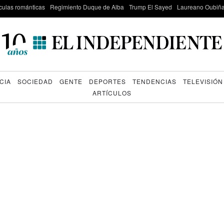
culas románticas
Regimiento Duque de Alba
Trump El Sayed
Laureano Oubiña
CIA
SOCIEDAD
GENTE
DEPORTES
TENDENCIAS
TELEVISIÓN
ARTÍCULOS