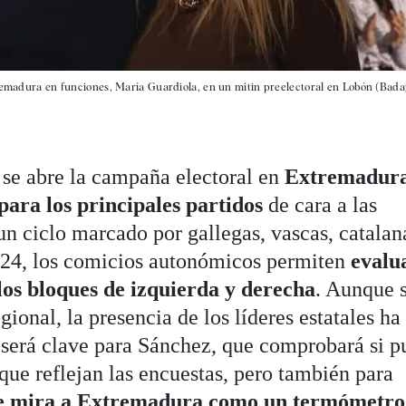
tremadura en funciones, María Guardiola, en un mitin preelectoral en Lobón (Badaj
se abre la campaña electoral en
Extremadura
ara los principales partidos
de cara a las
un ciclo marcado por gallegas, vascas, catalan
2024, los comicios autonómicos permiten
evalu
 los bloques de izquierda y derecha
. Aunque 
ional, la presencia de los líderes estatales ha
será clave para Sánchez, que comprobará si p
 que reflejan las encuestas, pero también para
ue mira a Extremadura como un termómetro