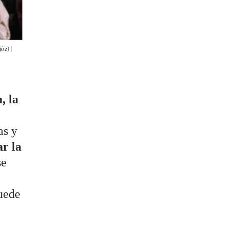
óz) |
, la
as y
ar la
se
uede