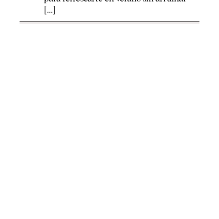
[...]