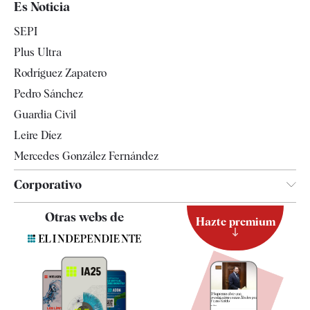
Es Noticia
Economía
SEPI
Internacional
Plus Ultra
Gente
Rodríguez Zapatero
Televisión
Pedro Sánchez
Tendencias
Guardia Civil
Leire Díez
Mercedes González Fernández
Corporativo
Contacto
Otras webs de
Hazte premium
Suscripción
Newsletter
Apps
Quiénes somos