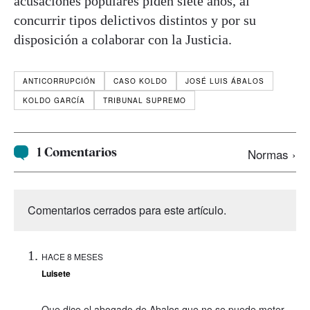
acusaciones populares piden siete años, al
concurrir tipos delictivos distintos y por su
disposición a colaborar con la Justicia.
ANTICORRUPCIÓN
CASO KOLDO
JOSÉ LUIS ÁBALOS
KOLDO GARCÍA
TRIBUNAL SUPREMO
1 Comentarios
Normas ›
Comentarios cerrados para este artículo.
HACE 8 MESES
Luisete
Que dice el abogado de Abalos que no se puede meter