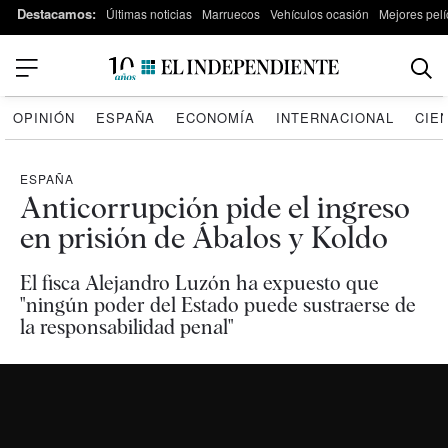
Destacamos:
Últimas noticias
Marruecos
Vehículos ocasión
Mejores pelí
OPINIÓN
ESPAÑA
ECONOMÍA
INTERNACIONAL
CIE
ESPAÑA
Anticorrupción pide el ingreso
en prisión de Ábalos y Koldo
El fisca Alejandro Luzón ha expuesto que
"ningún poder del Estado puede sustraerse de
la responsabilidad penal"