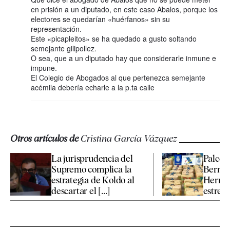
en prisión a un diputado, en este caso Abalos, porque los
electores se quedarían «huérfanos» sin su
representación.
Este «picapleitos» se ha quedado a gusto soltando
semejante gilipollez.
O sea, que a un diputado hay que considerarle inmune e
impune.
El Colegio de Abogados al que pertenezca semejante
acémila debería echarle a la p.ta calle
Otros artículos de
Cristina García Vázquez
La jurisprudencia del
Palcos 
Supremo complica la
Bernab
estrategia de Koldo al
Hermès
descartar el [...]
estrella