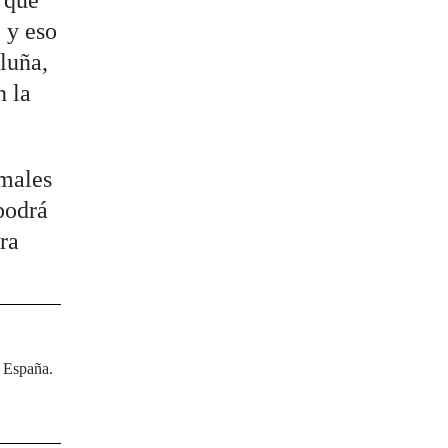
 y eso
aluña,
n la
imales
podrá
ra
n España.