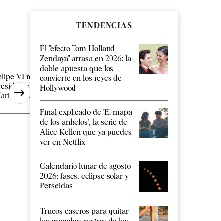
TENDENCIAS
El "efecto Tom Holland-
Zendaya" arrasa en 2026: la
doble apuesta que los
elipe VI recibe este jueves al
Infantino estudia ent
convierte en los reyes de
residente de Ceuta en
final del Mundial 20
Hollywood
arivent para [...]
Marruecos a cambio [
Final explicado de 'El mapa
de los anhelos', la serie de
Alice Kellen que ya puedes
ver en Netflix
Calendario lunar de agosto
2026: fases, eclipse solar y
Perseidas
Trucos caseros para quitar
las manchas negras de las