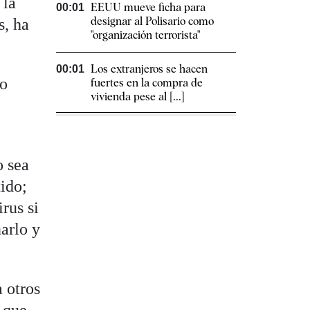
 la
EEUU mueve ficha para
00:01
designar al Polisario como
s, ha
"organización terrorista"
Los extranjeros se hacen
00:01
do
fuertes en la compra de
vivienda pese al [...]
o sea
tido;
rus si
arlo y
a otros
s que