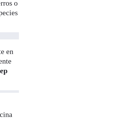
rros o
species
te en
ente
sep
rcina