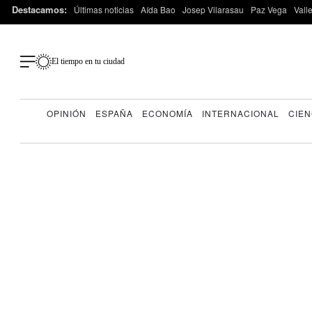
Destacamos:
Últimas noticias
Aída Bao
Josep Vilarasau
Paz Vega
Vall
El tiempo en tu ciudad
OPINIÓN
ESPAÑA
ECONOMÍA
INTERNACIONAL
CIEN