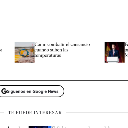
Cómo combatir el cansancio​
F
or
cuando suben las
p
temperaturas
M
Síguenos en Google News
TE PUEDE INTERESAR