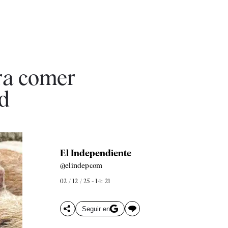
ara comer
d
El Independiente
@elindepcom
02 / 12 / 25 - 14: 21
Seguir en