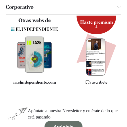
Corporativo
Contacto
Otras webs de
Hazte premium
Suscripción
Newsletter
Apps
Quiénes somos
Especificaciones
ia.elindependiente.com
Suscríbete
Apúntate a nuestra Newsletter y entérate de lo que
está pasando
Apúntate