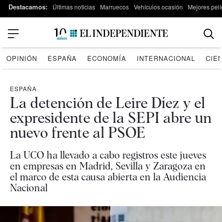
Destacamos:
Últimas noticias
Marruecos
Vehículos ocasión
Mejores pelí
OPINIÓN
ESPAÑA
ECONOMÍA
INTERNACIONAL
CIE
ESPAÑA
La detención de Leire Díez y el
expresidente de la SEPI abre un
nuevo frente al PSOE
La UCO ha llevado a cabo registros este jueves
en empresas en Madrid, Sevilla y Zaragoza en
el marco de esta causa abierta en la Audiencia
Nacional