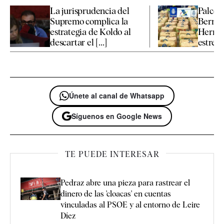
La jurisprudencia del
Palcos 
Supremo complica la
Bernab
estrategia de Koldo al
Hermès
descartar el [...]
estrella
Únete al canal de Whatsapp
Síguenos en Google News
TE PUEDE INTERESAR
Pedraz abre una pieza para rastrear el
dinero de las 'cloacas' en cuentas
vinculadas al PSOE y al entorno de Leire
Díez