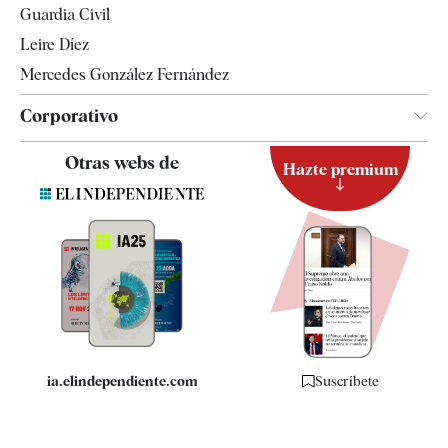
Guardia Civil
Leire Díez
Mercedes González Fernández
Corporativo
Contacto
Otras webs de
Hazte premium
Suscripción
Newsletter
Apps
Quiénes somos
Especificaciones
ia.elindependiente.com
Suscríbete