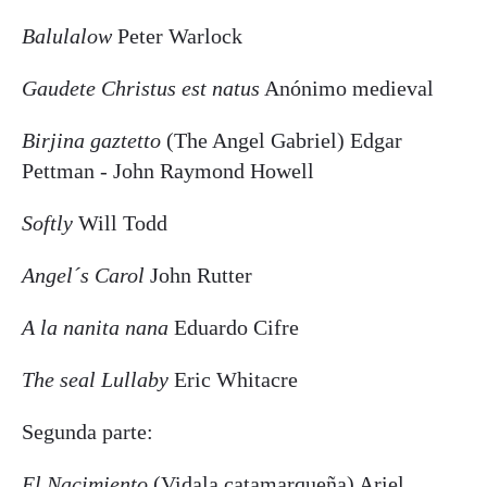
Balulalow
Peter Warlock
Gaudete Christus est natus
Anónimo medieval
Birjina gaztetto
(The Angel Gabriel) Edgar
Pettman - John Raymond Howell
Softly
Will Todd
Angel´s Carol
John Rutter
A la nanita nana
Eduardo Cifre
The seal Lullaby
Eric Whitacre
Segunda parte:
El Nacimiento
(Vidala catamarqueña) Ariel