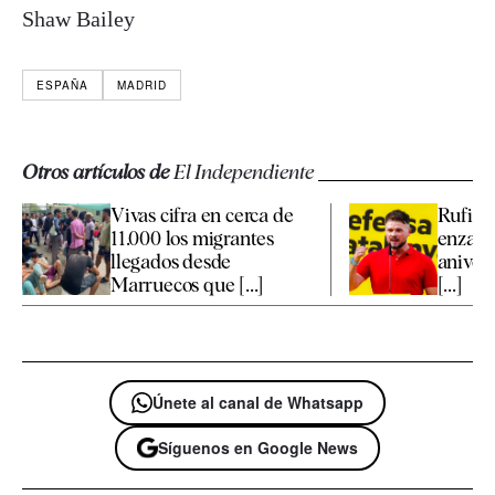
Shaw Bailey
ESPAÑA
MADRID
Otros artículos de
El Independiente
Vivas cifra en cerca de
Rufián 
11.000 los migrantes
enzarz
llegados desde
anivers
Marruecos que [...]
[...]
Únete al canal de Whatsapp
Síguenos en Google News