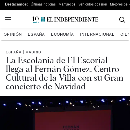
Destacamos:
Últimas noticias
Marruecos
Vehículos ocasión
Mejores pelí
OPINIÓN
ESPAÑA
ECONOMÍA
INTERNACIONAL
CIE
ESPAÑA
|
MADRID
La Escolanía de El Escorial
llega al Fernán Gómez. Centro
Cultural de la Villa con su Gran
concierto de Navidad