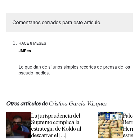
Comentarios cerrados para este artículo.
HACE 8 MESES
JMRes
Lo que dan de si unos simples recortes de prensa de los
pseudo medios.
Otros artículos de
Cristina García Vázquez
La jurisprudencia del
Palcos 
Supremo complica la
Bernab
estrategia de Koldo al
Hermès
descartar el [...]
estrella