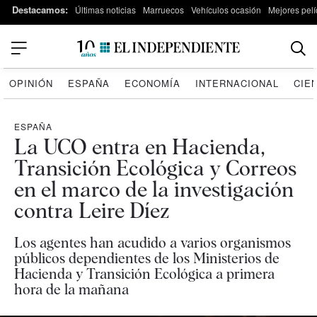
Destacamos:
Últimas noticias
Marruecos
Vehículos ocasión
Mejores pelí
OPINIÓN
ESPAÑA
ECONOMÍA
INTERNACIONAL
CIE
ESPAÑA
La UCO entra en Hacienda,
Transición Ecológica y Correos
en el marco de la investigación
contra Leire Díez
Los agentes han acudido a varios organismos
públicos dependientes de los Ministerios de
Hacienda y Transición Ecológica a primera
hora de la mañana