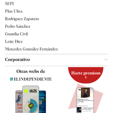
SEPI
Internacional
Plus Ultra
Gente
Rodríguez Zapatero
Televisión
Pedro Sánchez
Tendencias
Guardia Civil
Leire Díez
Mercedes González Fernández
Corporativo
Contacto
Otras webs de
Hazte premium
Suscripción
Newsletter
Apps
Quiénes somos
Especificaciones