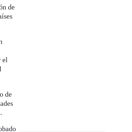
ión de
aíses
n
 el
l
ro de
dades
.
robado