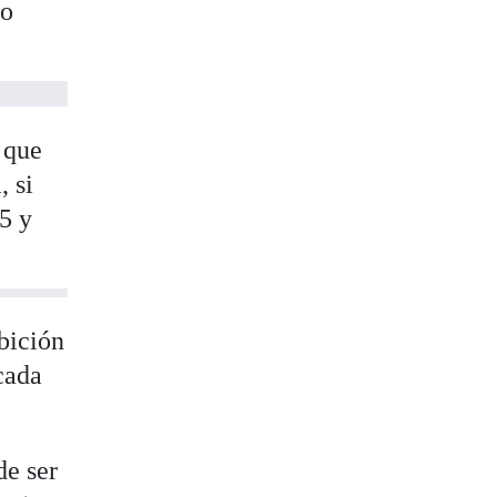
to
 que
, si
5 y
ibición
cada
de ser