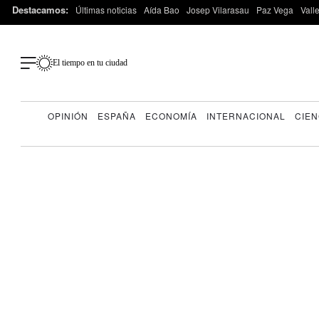
Destacamos:
Últimas noticias
Aída Bao
Josep Vilarasau
Paz Vega
Vall
El tiempo en tu ciudad
OPINIÓN
ESPAÑA
ECONOMÍA
INTERNACIONAL
CIEN