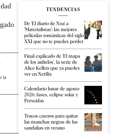
idad
TENDENCIAS
igado
De 'El diario de Noa' a
'Materialistas': las mejores
películas románticas del siglo
XXI que no te puedes perder
Final explicado de 'El mapa
de los anhelos', la serie de
e
Alice Kellen que ya puedes
ver en Netflix
r la
Calendario lunar de agosto
2026: fases, eclipse solar y
Perseidas
Trucos caseros para quitar
las manchas negras de las
sandalias en verano