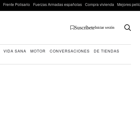
Frente Polisario
Fuerzas Armadas españolas
Compra vivienda
Mejores pelí
Suscríbete
Iniciar sesión
VIDA SANA
MOTOR
CONVERSACIONES
DE TIENDAS