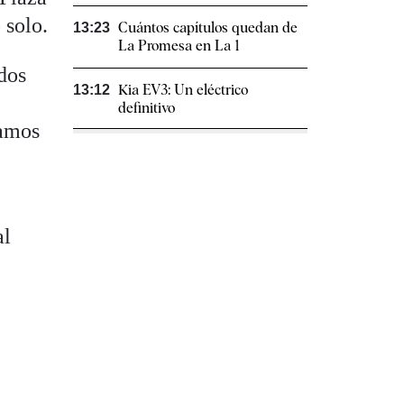
 solo.
Cuántos capítulos quedan de
13:23
La Promesa en La 1
dos
Kia EV3: Un eléctrico
13:12
definitivo
tamos
al