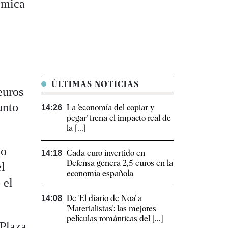
ómica
ÚLTIMAS NOTICIAS
euros
unto
La 'economía del copiar y
14:26
pegar' frena el impacto real de
la [...]
ño
Cada euro invertido en
14:18
Defensa genera 2,5 euros en la
el
economía española
 el
De 'El diario de Noa' a
14:08
'Materialistas': las mejores
películas románticas del [...]
 Plaza