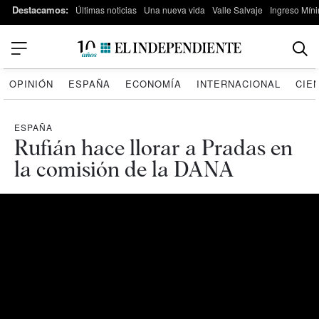
Destacamos:
Últimas noticias
Una nueva vida
Valle Salvaje
Ingreso Míni
OPINIÓN
ESPAÑA
ECONOMÍA
INTERNACIONAL
CIE
ESPAÑA
Rufián hace llorar a Pradas en
la comisión de la DANA