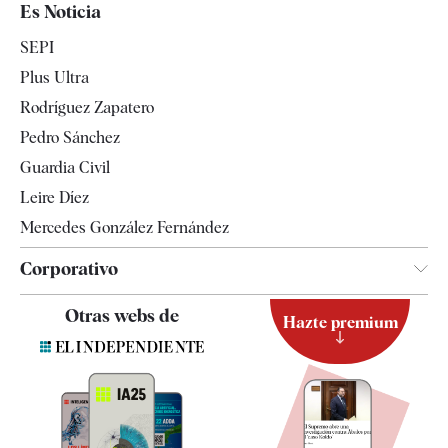
España
Es Noticia
Economía
SEPI
Internacional
Plus Ultra
Gente
Rodríguez Zapatero
Televisión
Pedro Sánchez
Tendencias
Guardia Civil
Leire Díez
Mercedes González Fernández
Corporativo
Contacto
Otras webs de
Hazte premium
Suscripción
Newsletter
Apps
Quiénes somos