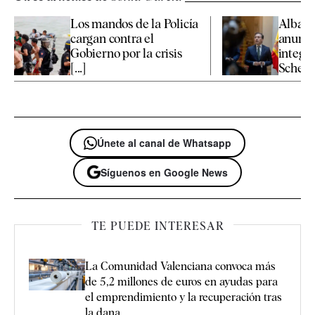
Los mandos de la Policía
Albare
cargan contra el
anuncio
Gobierno por la crisis
integri
[...]
Schenge
Únete al canal de Whatsapp
Síguenos en Google News
TE PUEDE INTERESAR
La Comunidad Valenciana convoca más
de 5,2 millones de euros en ayudas para
el emprendimiento y la recuperación tras
la dana