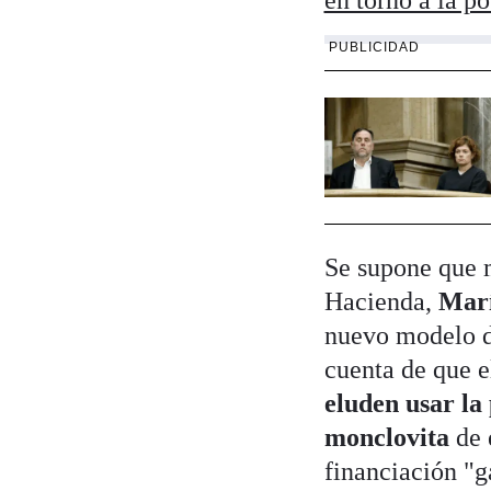
en torno a la p
PUBLICIDAD
Se supone que m
Hacienda,
Marí
nuevo modelo de
cuenta de que e
eluden usar la
monclovita
de 
financiación "g