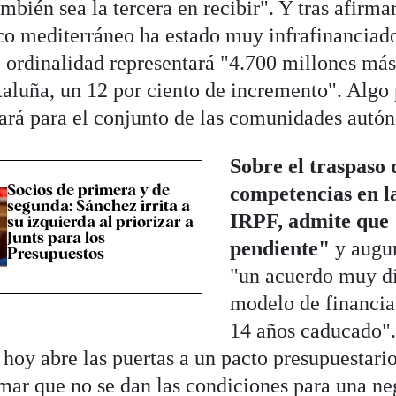
bién sea la tercera en recibir". Y tras afirmar
co mediterráneo ha estado muy infrafinanciado
e ordinalidad representará "4.700 millones más
aluña, un 12 por ciento de incremento". Algo 
ará para el conjunto de las comunidades autó
Sobre el traspaso 
Socios de primera y de
competencias en l
segunda: Sánchez irrita a
IRPF, admite que 
su izquierda al priorizar a
Junts para los
pendiente"
y augur
Presupuestos
"un acuerdo muy dif
modelo de financia
14 años caducado". 
 hoy abre las puertas a un pacto presupuestario
rmar que no se dan las condiciones para una ne