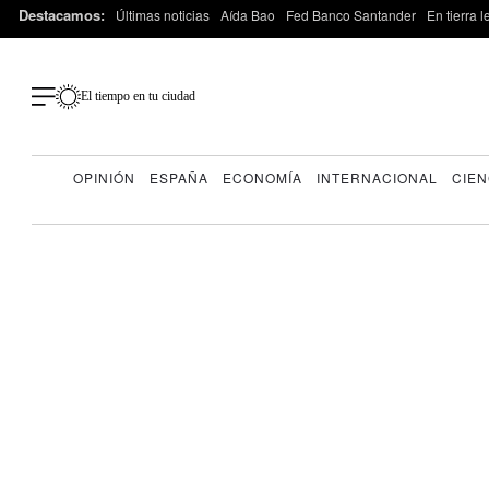
Destacamos:
Últimas noticias
Aída Bao
Fed Banco Santander
En tierra 
El tiempo en tu ciudad
OPINIÓN
ESPAÑA
ECONOMÍA
INTERNACIONAL
CIEN