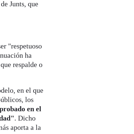
de Junts, que
ser "respetuoso
tinuación ha
 que respalde o
delo, en el que
úblicos, los
aprobado en el
edad"
. Dicho
más aporta a la