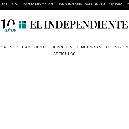
lejana
RTVE
Ingreso Mínimo Vital
Una nueva vida
Valle Salvaje
Zapatero
Pr
CIA
SOCIEDAD
GENTE
DEPORTES
TENDENCIAS
TELEVISIÓN
ARTÍCULOS