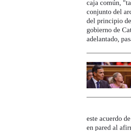
caja común, "tam
conjunto del ar
del principio d
gobierno de Cat
adelantado, pas
este acuerdo de
en pared al afi