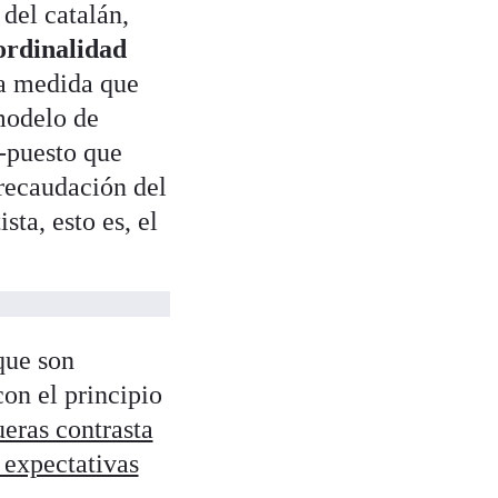
 del catalán,
ordinalidad
a medida que
 modelo de
 -puesto que
 recaudación del
ta, esto es, el
que son
on el principio
eras contrasta
 expectativas