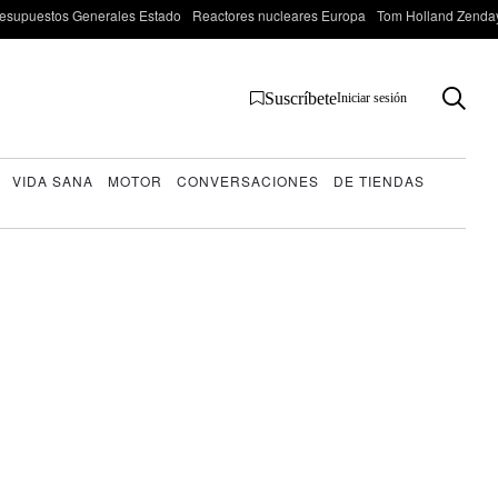
esupuestos Generales Estado
Reactores nucleares Europa
Tom Holland Zenda
Suscríbete
Iniciar sesión
VIDA SANA
MOTOR
CONVERSACIONES
DE TIENDAS