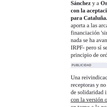
Sánchez
y a
Or
con la aceptac
para Cataluña
aporta a las ar
financiación 's
nada se ha avan
IRPF- pero sí se
principio de or
PUBLICIDAD
Una reivindica
receptoras y no
de solidaridad i
con la versión 