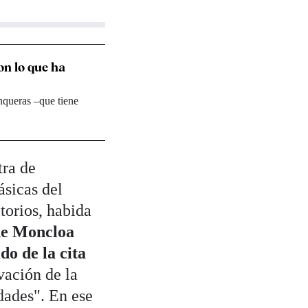
on lo que ha
nqueras –que tiene
tra de
ásicas del
torios, habida
de Moncloa
do de la cita
vación de la
dades". En ese